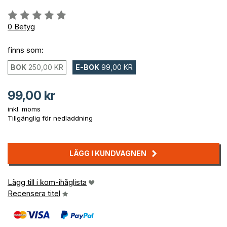
Betyg::
0%
0
Betyg
finns som:
BOK
250,00 KR
E-BOK
99,00 KR
99,00 kr
inkl. moms
Tillgänglig för nedladdning
LÄGG I KUNDVAGNEN
Lägg till i kom-ihåglista
Recensera titel