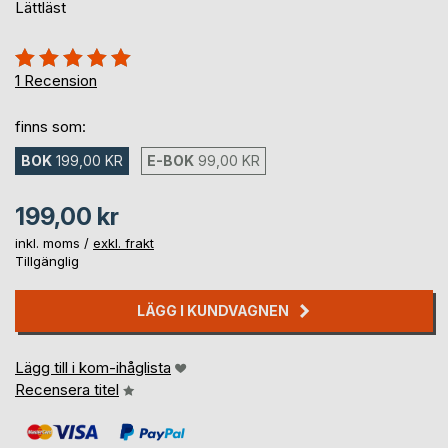
Lättläst
Betyg::
100%
1
Recension
finns som:
BOK
199,00 KR
E-BOK
99,00 KR
199,00 kr
inkl. moms /
exkl. frakt
Tillgänglig
LÄGG I KUNDVAGNEN
Lägg till i kom-ihåglista
Recensera titel