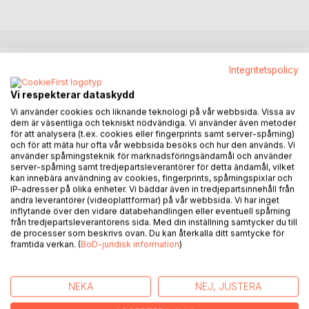
BESKRIVNING
Integritetspolicy
Vi respekterar dataskydd
Pratkvarnen Bjørg är sjuttiofem år och bor på Bøler i Oslo.
Vi använder cookies och liknande teknologi på vår webbsida. Vissa av
Hon och grannarna Randi och Turid har varit vänner sedan
dem är väsentliga och tekniskt nödvändiga. Vi använder även metoder
barndomen. Bjørgs mål är att bli lika berömd som Wenche
för att analysera (t.ex. cookies eller fingerprints samt server-spårning)
och för att mäta hur ofta vår webbsida besöks och hur den används. Vi
Foss, och hon jobbar ständigt med att lista ut hur.
använder spårningsteknik för marknadsföringsändamål och använder
server-spårning samt tredjepartsleverantörer för detta ändamål, vilket
Från en dag till en annan dras Bjørg in i en ungdomskonflikt
kan innebära användning av cookies, fingerprints, spårningspixlar och
IP-adresser på olika enheter. Vi bäddar även in tredjepartsinnehåll från
som väcker gamla minnen från barndomen till liv. Hon kavlar
andra leverantörer (videoplattformar) på vår webbsida. Vi har inget
upp ärmarna och tar tag i saken. Hennes försök att få
inflytande över den vidare databehandlingen eller eventuell spårning
slyngeln Toby på rätt köl är både vågade och ovanliga.
från tredjepartsleverantörens sida. Med din inställning samtycker du till
de processer som beskrivs ovan. Du kan återkalla ditt samtycke för
framtida verkan. (
BoD-juridisk information
)
Men Bjørgs hönsfrikassé visar sig vara god - på fler sätt än
hon kunnat ana.
NEKA
NEJ, JUSTERA
#hjärterum #kändisdrömmar #mobbning #barndomsvänner
#Bøler #klotter #SÆDFUCK #hönsfrikassé