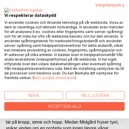
Lägg till i kom-ihåglista
Integritetspolicy
Recensera titel
Vi respekterar dataskydd
Vi använder cookies och liknande teknologi på vår webbsida. Vissa av
dem är väsentliga och tekniskt nödvändiga. Vi använder även metoder
för att analysera (t.ex. cookies eller fingerprints samt server-spårning)
och för att mäta hur ofta vår webbsida besöks och hur den används. Vi
använder spårningsteknik för marknadsföringsändamål och använder
server-spårning samt tredjepartsleverantörer för detta ändamål, vilket
kan innebära användning av cookies, fingerprints, spårningspixlar och
BESKRIVNING
IP-adresser på olika enheter. Vi bäddar även in tredjepartsinnehåll från
andra leverantörer (videoplattformar) på vår webbsida. Vi har inget
inflytande över den vidare databehandlingen eller eventuell spårning
Fimbulvinter
från tredjepartsleverantörens sida. Med din inställning samtycker du till
Andra boken i serien Ymrblodets ättlingar
de processer som beskrivs ovan. Du kan återkalla ditt samtycke för
framtida verkan. (
BoD-juridisk information
)
Efter det stora slaget vid askens rötter har freden i Midgård
visat sig vara bräcklig. Skuggvarelser smyger fortfarande
NEKA
NEJ, JUSTERA
genom dimman och sprider kaos bland både människor
och troll. Men detta är bara början.
ACCEPTERA ALLA
Den väntade våren kommer aldrig. En evig, bitande vinter
har lagt sig som en förbannelse över världen en vinter som
tär på kropp, sinne och hopp. Medan Midgård fryser tyst,
viskar vinden om en profetia som ingen längre vågar