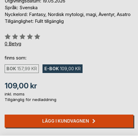
Utgivningsdatum: 19.05.2026
Språk: Svenska
Nyckelord: Fantasy, Nordisk mytologi, magi, Äventyr, Asatro
Tillgänglighet: Fullt tillgänglig
Betyg::
0%
0
Betyg
finns som:
BOK
157,99 KR
E-BOK
109,00 KR
109,00 kr
inkl. moms
Tillgänglig för nedladdning
LÄGG I KUNDVAGNEN