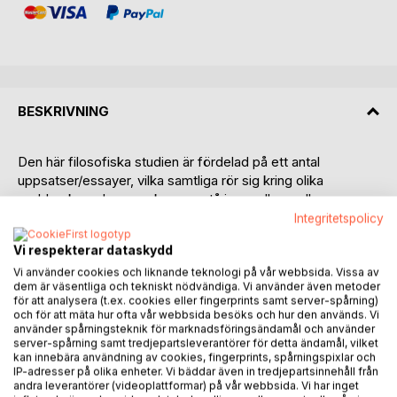
BESKRIVNING
Den här filosofiska studien är fördelad på ett antal
uppsatser/essayer, vilka samtliga rör sig kring olika
problemkomplex som kan uppstå inom eller mellan
områdena vetenskap, religion, andlighet och filosofi.
Integritetspolicy
Vi respekterar dataskydd
Som en tematisk rubrik över studien kunde sättas en fråga
som "Vad är vetenskapens gränser?". En viss tonvikt
Vi använder cookies och liknande teknologi på vår webbsida. Vissa av
dem är väsentliga och tekniskt nödvändiga. Vi använder även metoder
hamnar på naturvetenskapen i ljuset av denna övergripande
för att analysera (t.ex. cookies eller fingerprints samt server-spårning)
fråga, men det ligger i sakens natur att undersökningen
och för att mäta hur ofta vår webbsida besöks och hur den används. Vi
snart behöver röra sig vidare till många olika ämnen,
använder spårningsteknik för marknadsföringsändamål och använder
server-spårning samt tredjepartsleverantörer för detta ändamål, vilket
företeelser och begrepp därutöver, inbegripande
kan innebära användning av cookies, fingerprints, spårningspixlar och
erfarenhet, språk, logik, etik, med mera -- samt filosofin
IP-adresser på olika enheter. Vi bäddar även in tredjepartsinnehåll från
själv.
andra leverantörer (videoplattformar) på vår webbsida. Vi har inget