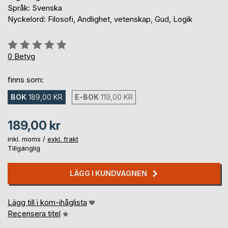
Språk: Svenska
Nyckelord: Filosofi, Andlighet, vetenskap, Gud, Logik
Betyg::
0%
0
Betyg
finns som:
BOK
189,00 KR
E-BOK
119,00 KR
189,00 kr
inkl. moms /
exkl. frakt
Tillgänglig
LÄGG I KUNDVAGNEN
Lägg till i kom-ihåglista
Recensera titel