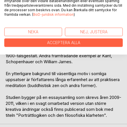
inflytande över den vidare databehandlingen eller eventuell spårning
från tredjepartsleverantörens sida. Med din inställning samtycker du till
Som en sorts övergripande ram eller form för betraktelsen
de processer som beskrivs ovan. Du kan återkalla ditt samtycke för
utnyttjas en filosofisk metod, som författaren valt att
framtida verkan. (
BoD-juridisk information
)
beteckna som porträttlogik.
Olika (klassiska) filosofer och tänkare utgör viktiga
NEKA
NEJ, JUSTERA
referenspunkter och möjliga jämförelser, men för denna
ACCEPTERA ALLA
studie i synnerhet Ludwig Wittgenstein och delar av det
samtida tänkande som tagit påtagliga intryck av denne
1900-talsgestalt. Andra framträdande exempel är Kant,
Schopenhauer och William James.
En ytterligare bakgrund till väsentliga motiv i somliga
uppsatser är författarens långa erfarenhet av att praktisera
meditation (buddhistisk zen och andra former).
Studien bygger på en essaysamling som skrevs åren 2009-
2011, vilken i en svagt omarbetad version utan större
kreativa ändringar också finns publicerad som bok med
titeln "Porträttlogiken och den filosofiska klarheten".