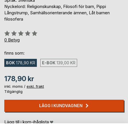
Språk: Svenska
Nyckelord: Religionskunskap, Filosofi för barn, Pippi
Långstrump, Samhällsorienterande ämnen, Låt barnen
filosofera
Betyg::
0%
0
Betyg
finns som:
BOK
178,90 KR
E-BOK
139,00 KR
178,90 kr
inkl. moms /
exkl. frakt
Tillgänglig
LÄGG I KUNDVAGNEN
Lägg till i kom-ihåglista