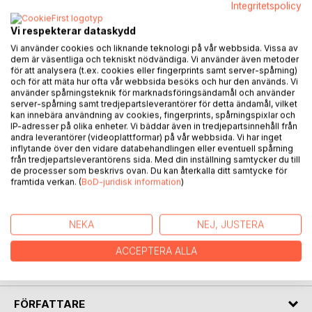
Recensera titel
Integritetspolicy
Vi respekterar dataskydd
Vi använder cookies och liknande teknologi på vår webbsida. Vissa av
dem är väsentliga och tekniskt nödvändiga. Vi använder även metoder
för att analysera (t.ex. cookies eller fingerprints samt server-spårning)
och för att mäta hur ofta vår webbsida besöks och hur den används. Vi
använder spårningsteknik för marknadsföringsändamål och använder
server-spårning samt tredjepartsleverantörer för detta ändamål, vilket
BESKRIVNING
kan innebära användning av cookies, fingerprints, spårningspixlar och
IP-adresser på olika enheter. Vi bäddar även in tredjepartsinnehåll från
andra leverantörer (videoplattformar) på vår webbsida. Vi har inget
I den här sagoboken är Ville och Fredrika huvudfigurerna.
inflytande över den vidare databehandlingen eller eventuell spårning
från tredjepartsleverantörens sida. Med din inställning samtycker du till
En dag träffar de en trollgroda som tar med dem på en
de processer som beskrivs ovan. Du kan återkalla ditt samtycke för
magisk resa. Under den här resan stöter de på ett par
framtida verkan. (
BoD-juridisk information
)
"stora frågor" som passar utmärkt att filosofera med barn
från 4 år om. Detta förvandlar berättelsen till en
upptäcktsresa i barnens tankevärld.
NEKA
NEJ, JUSTERA
Mycket roligt och en hel del intressanta tankar är
ACCEPTERA ALLA
garanterade - inte bara för barnen!
FÖRFATTARE