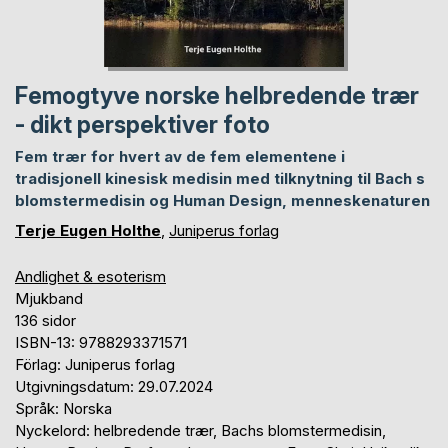
Femogtyve norske helbredende trær
- dikt perspektiver foto
Fem trær for hvert av de fem elementene i
tradisjonell kinesisk medisin med tilknytning til Bach s
blomstermedisin og Human Design, menneskenaturen
Terje Eugen Holthe
,
Juniperus forlag
Andlighet & esoterism
Mjukband
136 sidor
ISBN-13: 9788293371571
Förlag: Juniperus forlag
Utgivningsdatum: 29.07.2024
Språk: Norska
Nyckelord: helbredende trær, Bachs blomstermedisin,