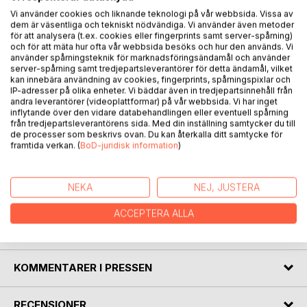
BESKRIVNING
Vi använder cookies och liknande teknologi på vår webbsida. Vissa av
dem är väsentliga och tekniskt nödvändiga. Vi använder även metoder
för att analysera (t.ex. cookies eller fingerprints samt server-spårning)
och för att mäta hur ofta vår webbsida besöks och hur den används. Vi
Boken består av to deler. Den første delen inneholder dikt
använder spårningsteknik för marknadsföringsändamål och använder
og foto av femogtyve vanlige norske trær.
server-spårning samt tredjepartsleverantörer för detta ändamål, vilket
Den andre delen har perspektiver på plantenaturen og
kan innebära användning av cookies, fingerprints, spårningspixlar och
naturmedisin.
IP-adresser på olika enheter. Vi bäddar även in tredjepartsinnehåll från
andra leverantörer (videoplattformar) på vår webbsida. Vi har inget
Det er avsnitt om: 1) de fem elementene som brukes i feng
inflytande över den vidare databehandlingen eller eventuell spårning
shui og tradisjonell kinesisk medisin 2) trær som
från tredjepartsleverantörens sida. Med din inställning samtycker du till
blomstermedisin 3) trær som arketyper med referanse til
de processer som beskrivs ovan. Du kan återkalla ditt samtycke för
framtida verkan. (
BoD-juridisk information
)
human design, menneskenaturen.
Enten du er interessert i feng shui, Bachs blomstermedisin,
eller human design vil du kunne ha glede av denne
NEKA
NEJ, JUSTERA
diktsamlingen.
ACCEPTERA ALLA
FÖRFATTARE
KOMMENTARER I PRESSEN
RECENSIONER