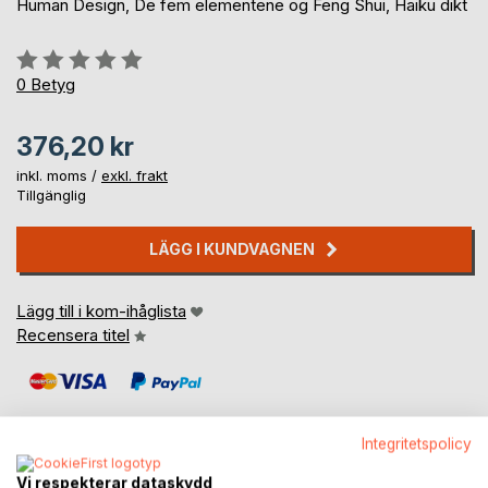
Human Design, De fem elementene og Feng Shui, Haiku dikt
Betyg::
0%
0
Betyg
376,20 kr
inkl. moms /
exkl. frakt
Tillgänglig
LÄGG I KUNDVAGNEN
Lägg till i kom-ihåglista
Recensera titel
Integritetspolicy
Vi respekterar dataskydd