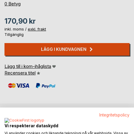
0%
0
Betyg
170,90 kr
inkl. moms /
exkl. frakt
Tillgänglig
LÄGG I KUNDVAGNEN
Lägg till i kom-ihåglista
Recensera titel
Integritetspolicy
BESKRIVNING
Vi respekterar dataskydd
Vi använder cookies och liknande teknologi på vår webbsida. Vissa av