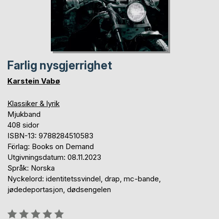
Farlig nysgjerrighet
Karstein Vabø
Klassiker & lyrik
Mjukband
408 sidor
ISBN-13: 9788284510583
Förlag: Books on Demand
Utgivningsdatum: 08.11.2023
Språk: Norska
Nyckelord: identitetssvindel, drap, mc-bande,
jødedeportasjon, dødsengelen
Betyg::