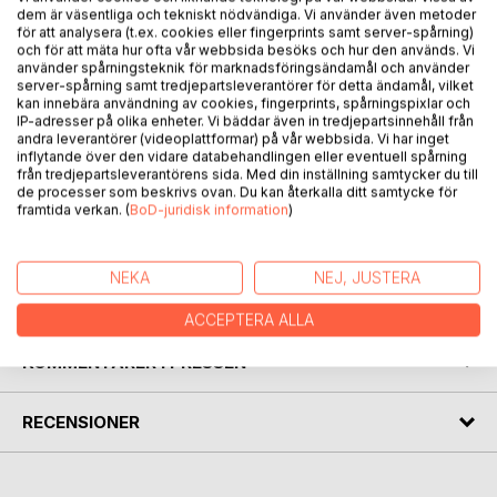
Tom Warløv, tidligere reklamemann, nå vekter i eget
dem är väsentliga och tekniskt nödvändiga. Vi använder även metoder
selskap, var både en kreativ og nysgjerrig sjel. Et uventet
för att analysera (t.ex. cookies eller fingerprints samt server-spårning)
och för att mäta hur ofta vår webbsida besöks och hur den används. Vi
dødsfall på det lokale aldershjemmet og hans demente
använder spårningsteknik för marknadsföringsändamål och använder
svigerfar sin frykt for "dødsengelen", pirret
server-spårning samt tredjepartsleverantörer för detta ändamål, vilket
nysgjerrigheten. Tom fikk raskt mistanke om at det kunne
kan innebära användning av cookies, fingerprints, spårningspixlar och
ha skjedd noe kriminelt på aldershjemmet. Både
IP-adresser på olika enheter. Vi bäddar även in tredjepartsinnehåll från
andra leverantörer (videoplattformar) på vår webbsida. Vi har inget
økonomisk svindel og drap. I sin iver etter å finne svar,
inflytande över den vidare databehandlingen eller eventuell spårning
oppdaget han flere merkelige sammentreff som hadde
från tredjepartsleverantörens sida. Med din inställning samtycker du till
sine røtter helt tilbake til 2. verdenskrig. Tom sin umettelige
de processer som beskrivs ovan. Du kan återkalla ditt samtycke för
framtida verkan. (
BoD-juridisk information
)
nysgjerrighet førte han i retning av et tvilsomt MC-miljø.
Det fikk alvorlige følger, Ikke bare for Tom.
NEKA
NEJ, JUSTERA
FÖRFATTARE
ACCEPTERA ALLA
KOMMENTARER I PRESSEN
RECENSIONER