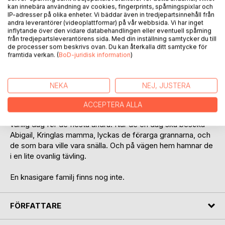
kan innebära användning av cookies, fingerprints, spårningspixlar och
IP-adresser på olika enheter. Vi bäddar även in tredjepartsinnehåll från
andra leverantörer (videoplattformar) på vår webbsida. Vi har inget
inflytande över den vidare databehandlingen eller eventuell spårning
från tredjepartsleverantörens sida. Med din inställning samtycker du till
BESKRIVNING
de processer som beskrivs ovan. Du kan återkalla ditt samtycke för
framtida verkan. (
BoD-juridisk information
)
Familjen Annorlunda är en berättelse om Mandel och hans
son Kringla och deras familj som bryter mot normer och
NEKA
NEJ, JUSTERA
oskrivna regler.
ACCEPTERA ALLA
En helt vanlig dag för familjen Annorlunda blir inte som en
vanlig dag för de flesta andra. När de en dag ska besöka
Abigail, Kringlas mamma, lyckas de förarga grannarna, och
de som bara ville vara snälla. Och på vägen hem hamnar de
i en lite ovanlig tävling.
En knasigare familj finns nog inte.
FÖRFATTARE