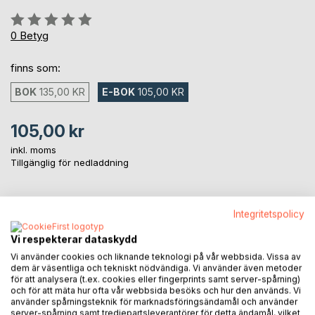
Betyg::
0%
0
Betyg
finns som:
BOK
135,00 KR
E-BOK
105,00 KR
105,00 kr
inkl. moms
Tillgänglig för nedladdning
LÄGG I KUNDVAGNEN
Integritetspolicy
Vi respekterar dataskydd
Lägg till i kom-ihåglista
Vi använder cookies och liknande teknologi på vår webbsida. Vissa av
Recensera titel
dem är väsentliga och tekniskt nödvändiga. Vi använder även metoder
för att analysera (t.ex. cookies eller fingerprints samt server-spårning)
och för att mäta hur ofta vår webbsida besöks och hur den används. Vi
använder spårningsteknik för marknadsföringsändamål och använder
server-spårning samt tredjepartsleverantörer för detta ändamål, vilket