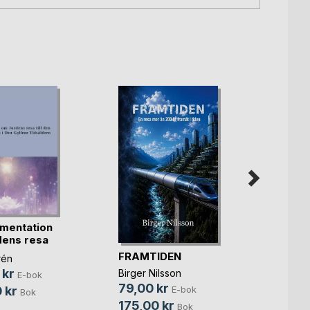
mentation
The S
ens resa
Thres
FRAMTIDEN
rén
Jan Wi
 kr
Birger Nilsson
E-bok
Johan
79,00 kr
 kr
E-bok
Bok
189,
175,00 kr
Bok