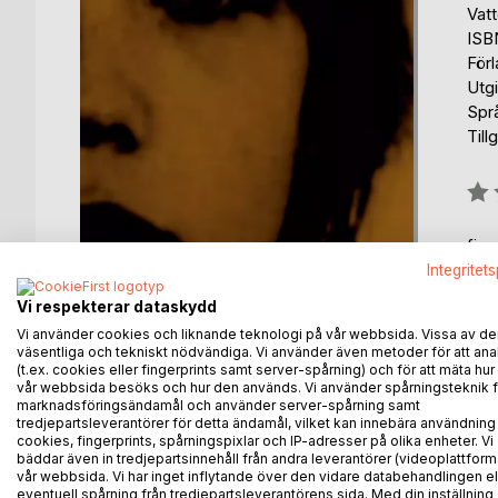
Vat
ISB
För
Utg
Spr
Till
Bety
0%
fin
Integritet
Vi respekterar dataskydd
Vi använder cookies och liknande teknologi på vår webbsida. Vissa av de
väsentliga och tekniskt nödvändiga. Vi använder även metoder för att ana
(t.ex. cookies eller fingerprints samt server-spårning) och för att mäta hur
vår webbsida besöks och hur den används. Vi använder spårningsteknik f
BESKRIVNING
FÖRFATTARE
KOMMEN
marknadsföringsändamål och använder server-spårning samt
tredjepartsleverantörer för detta ändamål, vilket kan innebära användning
cookies, fingerprints, spårningspixlar och IP-adresser på olika enheter. Vi
En litterär analys av intrigerna kring Catrine da 
bäddar även in tredjepartsinnehåll från andra leverantörer (videoplattform
80-talet och justitiemordet på de två läkarna Te
vår webbsida. Vi har inget inflytande över den vidare databehandlingen el
eventuell spårning från tredjepartsleverantörens sida. Med din inställning