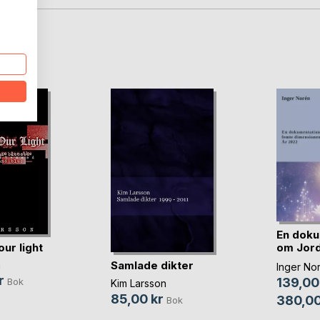
oD
En doku
our light
om Jord
t(...)
Samlade dikter
n
Inger No
r
139,00
Bok
Kim Larsson
85,00 kr
380,00
Bok