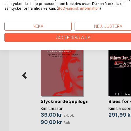
samtycker du till de processer som beskrivs ovan. Du kan återkalla ditt
samtycke för framtida verkan. (
BoD-juridisk information
)
ANDRA TITLAR HOS
B
NEKA
NEJ, JUSTERA
ACCEPTERA ALLA
 Sum
Styckmordet/epilogen
Blues for 
Kim Larsson
Kim Larsso
39,00 kr
291,99 k
bok
E-bok
90,00 kr
Bok
Bok