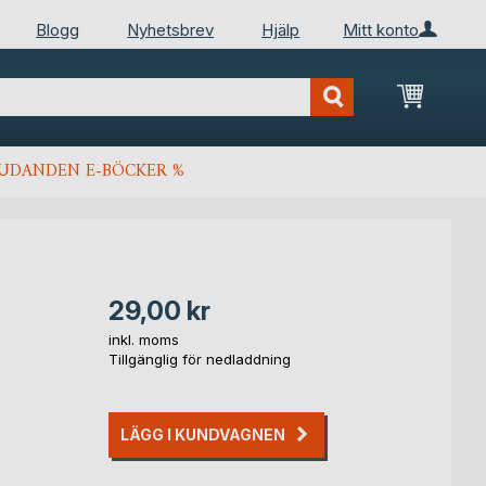
Blogg
Nyhetsbrev
Hjälp
Mitt konto
Min kun
JUDANDEN E-BÖCKER %
29,00 kr
inkl. moms
Tillgänglig för nedladdning
LÄGG I KUNDVAGNEN