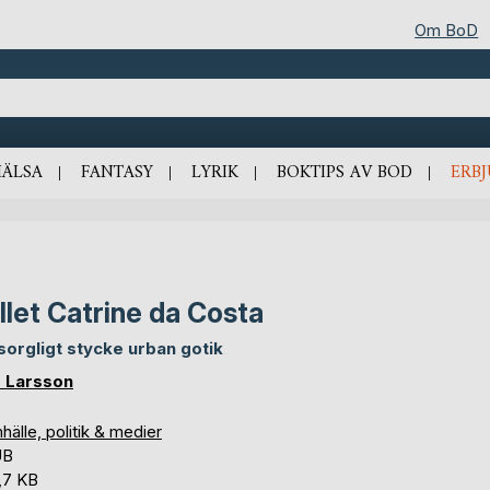
Om BoD
HÄLSA
FANTASY
LYRIK
BOKTIPS AV BOD
ERB
llet Catrine da Costa
 sorgligt stycke urban gotik
 Larsson
älle, politik & medier
UB
,7 KB