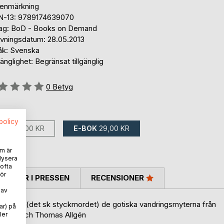
tenmärkning
N-13: 9789174639070
lag: BoD - Books on Demand
ivningsdatum: 28.05.2013
åk: Svenska
gänglighet: Begränsat tillgänglig
g::
0
Betyg
ns som:
spolicy
BOK
50,00 KR
E-BOK
29,00 KR
m är
lysera
 ofta
ör
TARER I PRESSEN
RECENSIONER
 av
Costas död (det sk styckmordet) de gotiska vandringsmyterna från
ar) på
et Härm och Thomas Allgén
ler