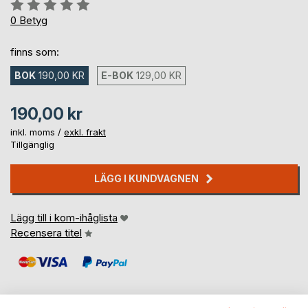
Betyg::
0%
0
Betyg
finns som:
BOK
190,00 KR
E-BOK
129,00 KR
190,00 kr
inkl. moms /
exkl. frakt
Tillgänglig
LÄGG I KUNDVAGNEN
Lägg till i kom-ihåglista
Recensera titel