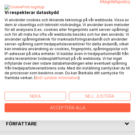
Integritetspolicy
Vi respekterar dataskydd
BESKRIVNING
Vi använder cookies och liknande teknologi på vår webbsida. Vissa av
dem är väsentliga och tekniskt nödvändiga. Vi använder även metoder
för att analysera (t.ex. cookies eller fingerprints samt server-spårning)
1905 dör Alfreds älskade hustru Clara i Rök socken,
och för att mäta hur ofta vår webbsida besöks och hur den används. Vi
Östergötland. Han flyr och lämnar sina sju barn åt sitt öde.
använder spårningsteknik för marknadsföringsändamål och använder
Vart tar han vägen och varför flyr han? För att få svar
server-spårning samt tredjepartsleverantörer för detta ändamål, vilket
kan innebära användning av cookies, fingerprints, spårningspixlar och
backar vi tillbaka till Alfreds egen uppväxt i Västergötland
IP-adresser på olika enheter. Vi bäddar även in tredjepartsinnehåll från
och följer honom genom livet tills han går bort på 40-talet i
andra leverantörer (videoplattformar) på vår webbsida. Vi har inget
Vintrosa utanför Örebro.
inflytande över den vidare databehandlingen eller eventuell spårning
från tredjepartsleverantörens sida. Med din inställning samtycker du till
de processer som beskrivs ovan. Du kan återkalla ditt samtycke för
Detta är den tredje boken i serien Skilda vägar. I de två
framtida verkan. (
BoD-juridisk information
)
första får vi följa Alfreds söner, Georg och Valter, som blir
övergivna av sin far när mor dör.
NEKA
NEJ, JUSTERA
Alfred Bergstrand var farfar till författarens morfar. En del
är sant och annat är fiktion.
ACCEPTERA ALLA
FÖRFATTARE