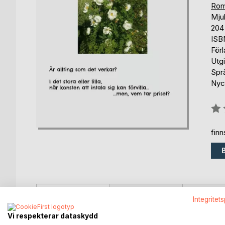
Rom
Mju
204
ISB
För
Utg
Spr
Nyck
Bety
0%
fin
BESKRIVNING
FÖRFATTARE
KOMMEN
Integritet
Vi respekterar dataskydd
En story om vanor och ovanor, en betraktelse om ver