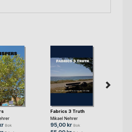
rs
Fabrics 3 Truth
Thoug
confi
ehrer
Mikael Nehrer
Mikael
kr
95,00 kr
Bok
Bok
85,0