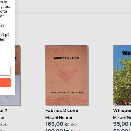
m är
lysera
 ofta
ör
 av
oD
ar) på
ler
ss ?
Fabrics 2 Love
Whispe
rer
Mikael Nehrer
Mikael N
163,00 kr
95,00 
Bok
Bok