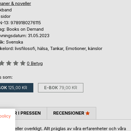
aner & noveller
kband
 sidor
N-13: 9789180276115
lag: Books on Demand
ivningsdatum: 31.05.2023
åk: Svenska
elord: livsfilosofi, hälsa, Tankar, Emotioner, känslor
g::
0
Betyg
ns som:
BOK
125,00 KR
E-BOK
79,00 KR
TARER I PRESSEN
RECENSIONER
spolicy
kligt eller overkligt. Allt präglas av våra erfarenheter och våra