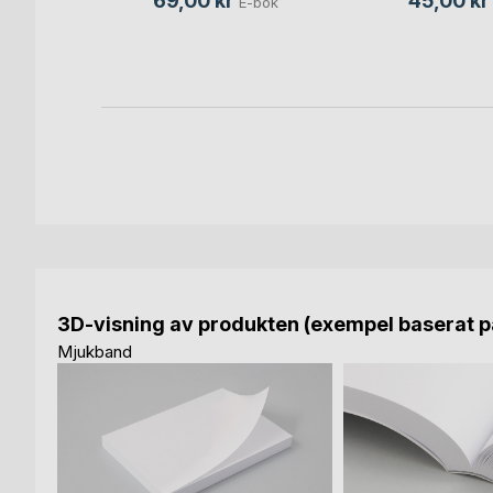
69,00 kr
45,00 kr
E-bok
bok
3D-visning av produkten (exempel baserat på
Mjukband