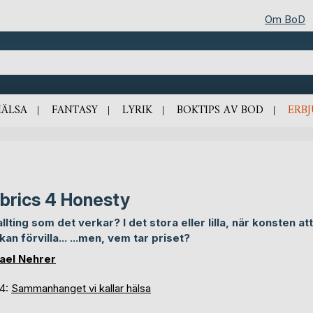
Om BoD
HÄLSA
FANTASY
LYRIK
BOKTIPS AV BOD
ERB
brics 4 Honesty
allting som det verkar? I det stora eller lilla, när konsten att
kan förvilla... ...men, vem tar priset?
ael Nehrer
 4:
Sammanhanget vi kallar hälsa