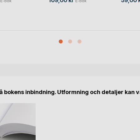
109,00 kr
59,00 
E-bok
E-bok
 bokens inbindning. Utformning och detaljer kan v