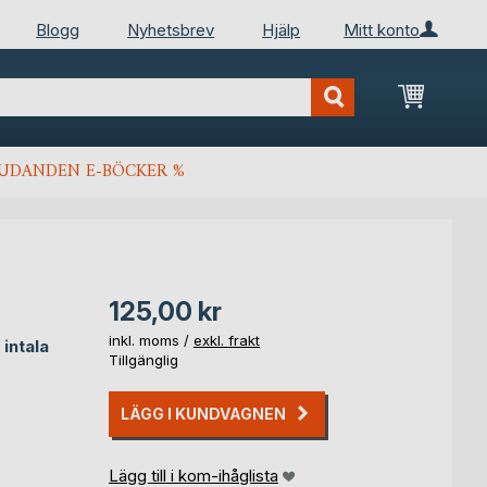
Blogg
Nyhetsbrev
Hjälp
Mitt konto
Min kun
JUDANDEN E-BÖCKER %
125,00 kr
inkl. moms /
exkl. frakt
 intala
Tillgänglig
LÄGG I KUNDVAGNEN
Lägg till i kom-ihåglista