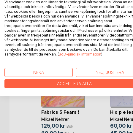
Vi använder cookies och liknande teknologi på vår webbsida. Vissa av de
känsloliv.
väsentliga och tekniskt nödvändiga. Vi använder även metoder för att ana
(t.ex. cookies eller fingerprints samt server-spårning) och för att mäta hur
vår webbsida besöks och hur den används. Vi använder spårningsteknik f
marknadsföringsändamål och använder server-spårning samt
tredjepartsleverantörer för detta ändamål, vilket kan innebära användning
ANDRA TITLAR HOS
B
cookies, fingerprints, spårningspixlar och IP-adresser på olika enheter. Vi
bäddar även in tredjepartsinnehåll från andra leverantörer (videoplattform
vår webbsida. Vi har inget inflytande över den vidare databehandlingen el
eventuell spårning från tredjepartsleverantörens sida. Med din inställning
samtycker du till de processer som beskrivs ovan. Du kan återkalla ditt
samtycke för framtida verkan. (
BoD-juridisk information
)
NEKA
NEJ, JUSTERA
ACCEPTERA ALLA
tan
Fabrics 5 Fears !
H o p e le
Mikael Nehrer
Mikael Neh
125,00 kr
60,00 kr
Bok
Bok