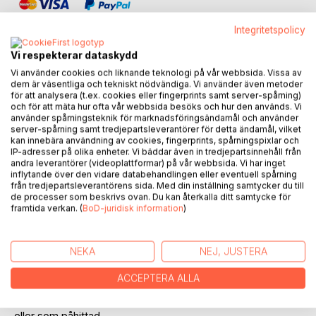
Integritetspolicy
Vi respekterar dataskydd
Vi använder cookies och liknande teknologi på vår webbsida. Vissa av
BESKRIVNING
dem är väsentliga och tekniskt nödvändiga. Vi använder även metoder
för att analysera (t.ex. cookies eller fingerprints samt server-spårning)
och för att mäta hur ofta vår webbsida besöks och hur den används. Vi
använder spårningsteknik för marknadsföringsändamål och använder
Boken berör sjukdomar som har fatigue/utmattning och
server-spårning samt tredjepartsleverantörer för detta ändamål, vilket
smärta, så som tex hEDS och Fibromyalgi, och sjukdomar
kan innebära användning av cookies, fingerprints, spårningspixlar och
som utlöses efter tex en infektion, som POTS eller
IP-adresser på olika enheter. Vi bäddar även in tredjepartsinnehåll från
andra leverantörer (videoplattformar) på vår webbsida. Vi har inget
ME/CFS.
inflytande över den vidare databehandlingen eller eventuell spårning
från tredjepartsleverantörens sida. Med din inställning samtycker du till
EBV (körtelfeber) har varit en känd faktor, men nu pekar
de processer som beskrivs ovan. Du kan återkalla ditt samtycke för
framtida verkan. (
BoD-juridisk information
)
det även på att Covid 19, utlöser vissa av sjukdomarna.
"Vanliga" tester på vissa av sjukdomarna, visar ofta ett bra
NEKA
NEJ, JUSTERA
resultat, så många lever utan vård och utan ersättning.
ACCEPTERA ALLA
Trots sjukdom som ibland slår ut hela livet, blir personen
ofta ifrågasatt. En fysisk åkomma ses ofta som psykisk,
eller som påhittad.