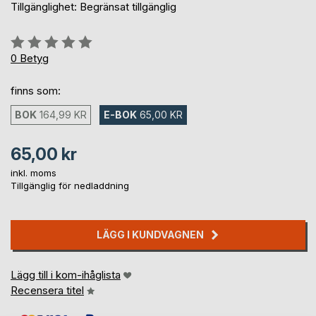
Tillgänglighet: Begränsat tillgänglig
Betyg::
0%
0
Betyg
finns som:
BOK
164,99 KR
E-BOK
65,00 KR
65,00 kr
inkl. moms
Tillgänglig för nedladdning
LÄGG I KUNDVAGNEN
Lägg till i kom-ihåglista
Recensera titel