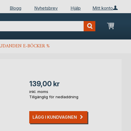
Blogg
Nyhetsbrev
Hjälp
Mitt konto
Min kun
JUDANDEN E-BÖCKER %
139,00 kr
inkl. moms
Tillgänglig för nedladdning
LÄGG I KUNDVAGNEN