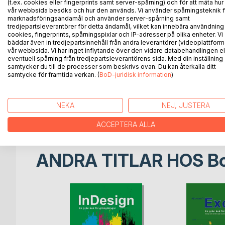
(t.ex. cookies eller fingerprints samt server-spårning) och för att mäta hur
This book gives you a quick introduction to working
vår webbsida besöks och hur den används. Vi använder spårningsteknik f
printouts in Excel.
marknadsföringsändamål och använder server-spårning samt
The book is simple and concise. If you only have
tredjepartsleverantörer för detta ändamål, vilket kan innebära användning
cookies, fingerprints, spårningspixlar och IP-adresser på olika enheter. Vi
examples without problems.
bäddar även in tredjepartsinnehåll från andra leverantörer (videoplattform
The sections begin with an image of a finished ex
vår webbsida. Vi har inget inflytande över den vidare databehandlingen el
same
eventuell spårning från tredjepartsleverantörens sida. Med din inställning
samtycker du till de processer som beskrivs ovan. Du kan återkalla ditt
- piece of cake. The examples are quite simple b
samtycke för framtida verkan. (
BoD-juridisk information
)
extensive work if needed.
Sanna Greiff lives in Sweden and has worked with 
NEKA
NEJ, JUSTERA
the early 1990s. She's a certified Microsoft Offic
ACCEPTERA ALLA
ANDRA TITLAR HOS
B