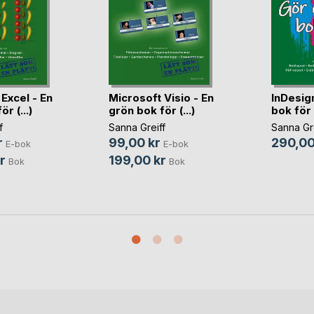
Excel - En
Microsoft Visio - En
InDesig
r (...)
grön bok för (...)
bok för 
f
Sanna Greiff
Sanna Gre
r
99,00 kr
290,00
E-bok
E-bok
r
199,00 kr
Bok
Bok