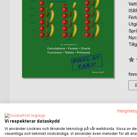
Vat
ISB
För
Utg
Spr
Nyck
Till
Bety
0%
fin
Integritet
BESKRIVNING
FÖRFATTARE
KOMMEN
Vi respekterar dataskydd
Have you never worked in Excel before? Or have y
Vi använder cookies och liknande teknologi på vår webbsida. Vissa av de
väsentliga och tekniskt nödvändiga. Vi använder även metoder för att ana
this is a book for you.