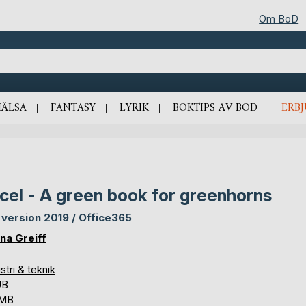
Om BoD
HÄLSA
FANTASY
LYRIK
BOKTIPS AV BOD
ERB
cel - A green book for greenhorns
 version 2019 / Office365
na Greiff
stri & teknik
UB
 MB