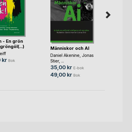
The C
n - En grön
Intell
gröngöl(...)
Människor och AI
Set Lo
iff
75,0
Daniel Akenine
,
Jonas
 kr
Bok
Stier
, ...
145,
35,00 kr
E-bok
49,00 kr
Bok