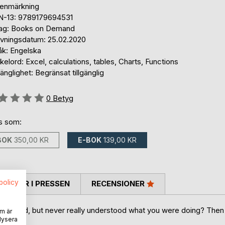
tenmärkning
N-13: 9789179694531
lag: Books on Demand
ivningsdatum: 25.02.2020
åk: Engelska
elord: Excel, calculations, tables, Charts, Functions
gänglighet: Begränsat tillgänglig
g::
0
Betyg
ns som:
BOK
350,00 KR
E-BOK
139,00 KR
spolicy
TARER I PRESSEN
RECENSIONER
ou tried, but never really understood what you were doing? Then
m är
lysera