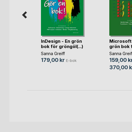
iner med
InDesign - En grön
Microsoft 
öro(...)
bok för gröngöl(...)
grön bok fö
n
Sanna Greiff
Sanna Greif
179,00 kr
159,00 k
bok
E-bok
370,00 k
ok