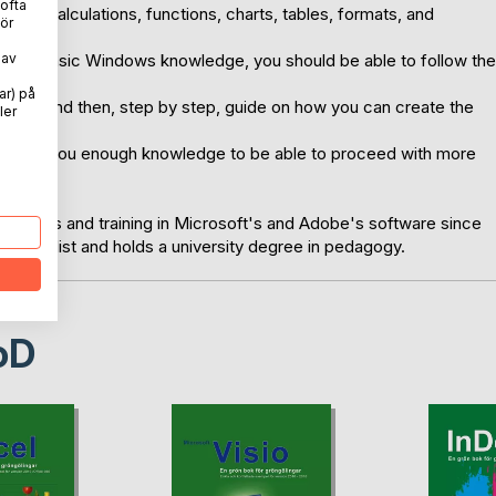
 ofta
 with calculations, functions, charts, tables, formats, and
ör
 some basic Windows knowledge, you should be able to follow the
 av
ar) på
ample and then, step by step, guide on how you can create the
ler
ut give you enough knowledge to be able to proceed with more
lectures and training in Microsoft's and Adobe's software since
e Specialist and holds a university degree in pedagogy.
oD