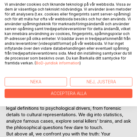
Vi använder cookies och liknande teknologi på vår webbsida. Vissa av
dem är väsentliga och tekniskt nödvändiga. Vi använder även metoder
för att analysera (t.ex. cookies eller fingerprints samt server-spårning)
och för att mäta hur ofta vår webbsida besöks och hur den används. Vi
BESKRIVNING
använder spårningsteknik för marknadsföringsändamål och använder
server-spårning samt tredjepartsleverantörer för detta ändamål, vilket
kan innebära användning av cookies, fingerprints, spårningspixlar och
You've binged every episode of your favorite true crime
IP-adresser på olika enheter. Vi bäddar även in tredjepartsinnehåll från
series. You've listened through another murder podcast.
andra leverantörer (videoplattformar) på vår webbsida. Vi har inget
inflytande över den vidare databehandlingen eller eventuell spårning
You scroll through your feed and stop at the headline about
från tredjepartsleverantörens sida. Med din inställning samtycker du till
the brutal killing. Why?
de processer som beskrivs ovan. Du kan återkalla ditt samtycke för
What is it that makes us fascinated by the most unthinkable
framtida verkan. (
BoD-juridisk information
)
thing one human can do to another? Why does true crime
dominate every streaming platform? Why do we buy
NEKA
NEJ, JUSTERA
tickets to murder tours and listen breathlessly to the details
of how the victim died?
ACCEPTERA ALLA
In this book, you'll get the answers.
We examine murder from every conceivable angle, from
legal definitions to psychological drivers, from forensic
details to cultural representations. We dig into statistics,
analyze famous cases, explore serial killers' brains, and ask
the philosophical questions few dare to touch.
But above all, we confront you with the truth: Your