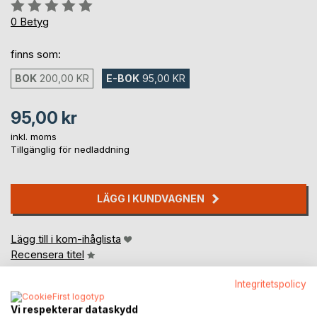
Betyg::
0%
0
Betyg
finns som:
BOK
200,00 KR
E-BOK
95,00 KR
95,00 kr
inkl. moms
Tillgänglig för nedladdning
LÄGG I KUNDVAGNEN
Lägg till i kom-ihåglista
Recensera titel
Integritetspolicy
Vi respekterar dataskydd