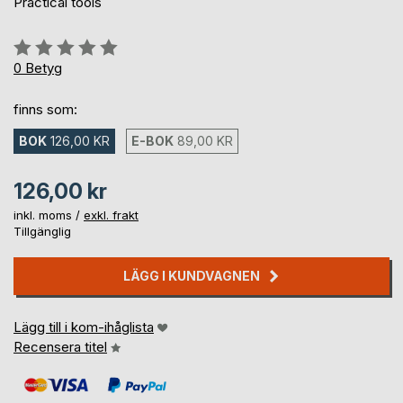
Practical tools
Betyg::
0%
0
Betyg
finns som:
BOK
126,00 KR
E-BOK
89,00 KR
126,00 kr
inkl. moms /
exkl. frakt
Tillgänglig
LÄGG I KUNDVAGNEN
Lägg till i kom-ihåglista
Recensera titel