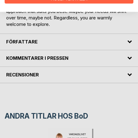
its entirety or used as an encyclopaedia. Choose the
approach that suits you best. Maybe your needs will shift
over time, maybe not. Regardless, you are warmly
welcome to explore.
FÖRFATTARE
KOMMENTARER I PRESSEN
RECENSIONER
ANDRA TITLAR HOS
BoD