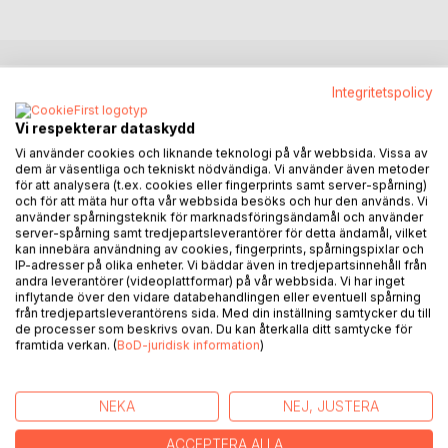
BESKRIVNING
Integritetspolicy
Vi respekterar dataskydd
Everyday Life with Balance, Energy and Joy is a practical
Vi använder cookies och liknande teknologi på vår webbsida. Vissa av
and warm guide for those who like to create a more
dem är väsentliga och tekniskt nödvändiga. Vi använder även metoder
för att analysera (t.ex. cookies eller fingerprints samt server-spårning)
harmonious, energetic and conscious everyday life. The
och för att mäta hur ofta vår webbsida besöks och hur den används. Vi
book combines modern everyday psychology with ancient
använder spårningsteknik för marknadsföringsändamål och använder
wisdom from ayurveda and yoga, and presents this in an
server-spårning samt tredjepartsleverantörer för detta ändamål, vilket
kan innebära användning av cookies, fingerprints, spårningspixlar och
easily accessible way - without requiring prior knowledge.
IP-adresser på olika enheter. Vi bäddar även in tredjepartsinnehåll från
andra leverantörer (videoplattformar) på vår webbsida. Vi har inget
You get to know your own body-mind type to identify what
inflytande över den vidare databehandlingen eller eventuell spårning
från tredjepartsleverantörens sida. Med din inställning samtycker du till
can cause imbalances and what you can do to adjust. You
de processer som beskrivs ovan. Du kan återkalla ditt samtycke för
will find examples on how to we all can interact with more
framtida verkan. (
BoD-juridisk information
)
awareness and deepen our relationships. The book
includes both practical assignments and suggestions as
well as theoretical explanations and reflections.
NEKA
NEJ, JUSTERA
Everyday Life with Balance, Energy and Joy can be read in
ACCEPTERA ALLA