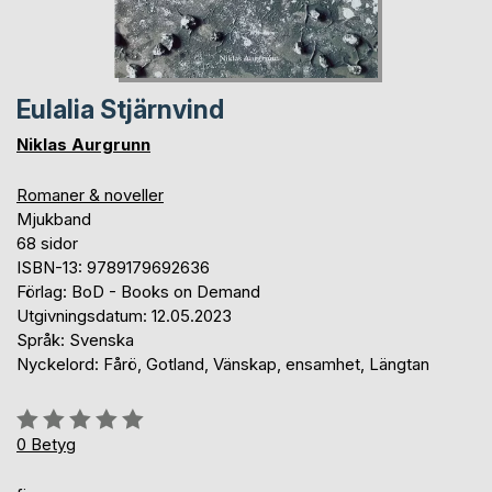
Eulalia Stjärnvind
Niklas Aurgrunn
Romaner & noveller
Mjukband
68 sidor
ISBN-13: 9789179692636
Förlag: BoD - Books on Demand
Utgivningsdatum: 12.05.2023
Språk: Svenska
Nyckelord: Fårö, Gotland, Vänskap, ensamhet, Längtan
Betyg::
0%
0
Betyg