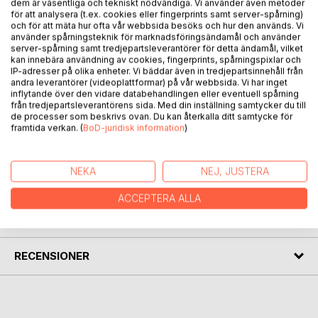
dem är väsentliga och tekniskt nödvändiga. Vi använder även metoder
för att analysera (t.ex. cookies eller fingerprints samt server-spårning)
Eulalia Stjärnvind är - enligt egen utsago - "ett skratt och
och för att mäta hur ofta vår webbsida besöks och hur den används. Vi
tysnaden runtomkring, och en hel massa saker och
använder spårningsteknik för marknadsföringsändamål och använder
server-spårning samt tredjepartsleverantörer för detta ändamål, vilket
ingenting". Hon bodde en sommar för länge sen i ett
kan innebära användning av cookies, fingerprints, spårningspixlar och
övergivet och förfallet gammalt kalkstenshus i den glesa
IP-adresser på olika enheter. Vi bäddar även in tredjepartsinnehåll från
tallskogen mellan Ödehoburga och Lansa på Fårö, men
andra leverantörer (videoplattformar) på vår webbsida. Vi har inget
vaart hon tog vägen sen står skrivet i stjärnorna. Den här
inflytande över den vidare databehandlingen eller eventuell spårning
från tredjepartsleverantörens sida. Med din inställning samtycker du till
berättelsen är faktiskt allt vi vet om henne. Det är en
de processer som beskrivs ovan. Du kan återkalla ditt samtycke för
historia för alla åldrar och - som det visat sig - åtminstone
framtida verkan. (
BoD-juridisk information
)
en smak.
NEKA
NEJ, JUSTERA
FÖRFATTARE
ACCEPTERA ALLA
KOMMENTARER I PRESSEN
RECENSIONER