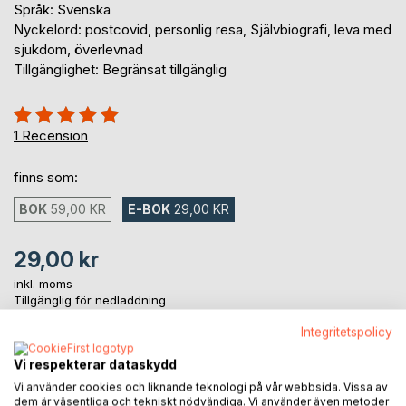
Språk: Svenska
Nyckelord: postcovid, personlig resa, Självbiografi, leva med
sjukdom, överlevnad
Tillgänglighet: Begränsat tillgänglig
Betyg::
100%
1
Recension
finns som:
BOK
59,00 KR
E-BOK
29,00 KR
29,00 kr
inkl. moms
Tillgänglig för nedladdning
Integritetspolicy
LÄGG I KUNDVAGNEN
Vi respekterar dataskydd
Vi använder cookies och liknande teknologi på vår webbsida. Vissa av
dem är väsentliga och tekniskt nödvändiga. Vi använder även metoder