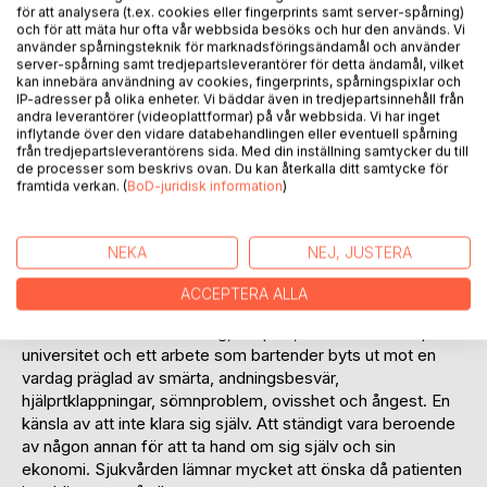
Lägg till i kom-ihåglista
för att analysera (t.ex. cookies eller fingerprints samt server-spårning)
och för att mäta hur ofta vår webbsida besöks och hur den används. Vi
Recensera titel
använder spårningsteknik för marknadsföringsändamål och använder
server-spårning samt tredjepartsleverantörer för detta ändamål, vilket
kan innebära användning av cookies, fingerprints, spårningspixlar och
IP-adresser på olika enheter. Vi bäddar även in tredjepartsinnehåll från
andra leverantörer (videoplattformar) på vår webbsida. Vi har inget
inflytande över den vidare databehandlingen eller eventuell spårning
från tredjepartsleverantörens sida. Med din inställning samtycker du till
de processer som beskrivs ovan. Du kan återkalla ditt samtycke för
framtida verkan. (
BoD-juridisk information
)
BESKRIVNING
NEKA
NEJ, JUSTERA
"Ett liv i spillror - När covid-19 förstörde allt" är en personlig
och smärtsam skildring av en resa in i ett sjukdomstillstånd
ACCEPTERA ALLA
och en vardag där ingenting tas för givet.
Ett aktivt liv med skidåkning, ridsport, ekonomistudier på
universitet och ett arbete som bartender byts ut mot en
vardag präglad av smärta, andningsbesvär,
hjälprtklappningar, sömnproblem, ovisshet och ångest. En
känsla av att inte klara sig själv. Att ständigt vara beroende
av någon annan för att ta hand om sig själv och sin
ekonomi. Sjukvården lämnar mycket att önska då patienten