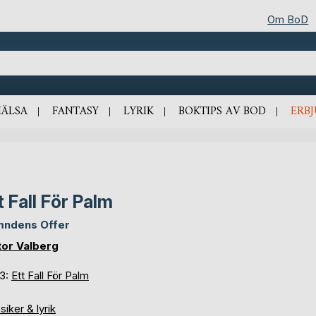
Om BoD
HÄLSA
FANTASY
LYRIK
BOKTIPS AV BOD
ERB
t Fall För Palm
ndens Offer
tor Valberg
 3:
Ett Fall För Palm
siker & lyrik