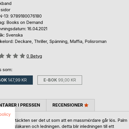
kband
 sidor
N-13: 9789180076180
lag: Books on Demand
ivningsdatum: 16.04.2021
åk: Svenska
elord: Deckare, Thriller, Spänning, Maffia, Polisroman
g::
0
Betyg
ns som:
BOK
147,99 KR
E-BOK
99,00 KR
TARER I PRESSEN
RECENSIONER
spolicy
första upptäckten ser det ut som att en massmördare går lös. Palm
 rättsläkaren och ledningen. detta blir inledningen till ett