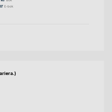
150,0
kr
E-bok
ariera.)