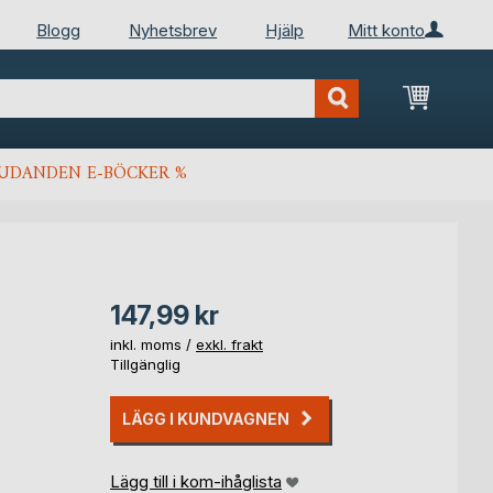
Blogg
Nyhetsbrev
Hjälp
Mitt konto
Min kun
JUDANDEN E-BÖCKER %
147,99 kr
inkl. moms /
exkl. frakt
Tillgänglig
LÄGG I KUNDVAGNEN
Lägg till i kom-ihåglista