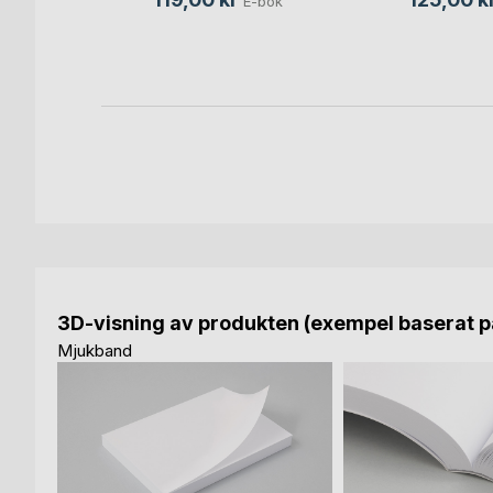
E-bok
Bok
3D-visning av produkten (exempel baserat på
Mjukband