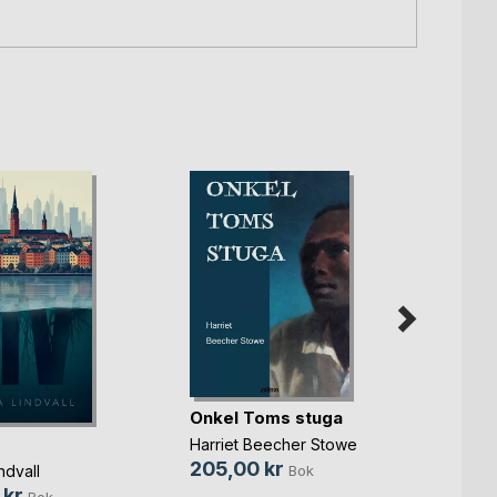
Onkel Toms stuga
De sj
Harriet Beecher Stowe
juvel
205,00 kr
ndvall
Bok
Bram S
 kr
Bok