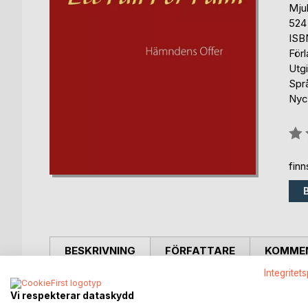
Mju
524
ISB
För
Utg
Spr
Nyck
Bety
0%
fin
BESKRIVNING
FÖRFATTARE
KOMMEN
Integritet
Flera mord upptäcks samtidigt vilket gör att vid 
Vi respekterar dataskydd
och hans team har inte riktigt samma uppfattning som