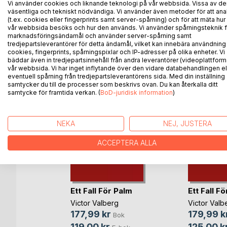
Vi använder cookies och liknande teknologi på vår webbsida. Vissa av de
massivt arbete att hitta gärningsmannen, vilket kom
väsentliga och tekniskt nödvändiga. Vi använder även metoder för att ana
(t.ex. cookies eller fingerprints samt server-spårning) och för att mäta hur
vår webbsida besöks och hur den används. Vi använder spårningsteknik f
marknadsföringsändamål och använder server-spårning samt
tredjepartsleverantörer för detta ändamål, vilket kan innebära användning
ANDRA TITLAR HOS
B
cookies, fingerprints, spårningspixlar och IP-adresser på olika enheter. Vi
bäddar även in tredjepartsinnehåll från andra leverantörer (videoplattform
vår webbsida. Vi har inget inflytande över den vidare databehandlingen el
eventuell spårning från tredjepartsleverantörens sida. Med din inställning
samtycker du till de processer som beskrivs ovan. Du kan återkalla ditt
samtycke för framtida verkan. (
BoD-juridisk information
)
NEKA
NEJ, JUSTERA
ACCEPTERA ALLA
Ett Fall För Palm
Ett Fall F
 Man
Victor Valberg
Victor Valb
177,99 kr
179,99 k
Bok
Cortese
119,00 kr
125,00 k