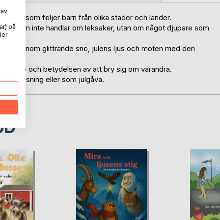
 av
oksserie som följer barn från olika städer och länder.
önskan som inte handlar om leksaker, utan om något djupare som
ar) på
ler
 läsaren genom glittrande snö, julens ljus och möten med den
 vänskap och betydelsen av att bry sig om varandra.
 kvällsläsning eller som julgåva.
oD