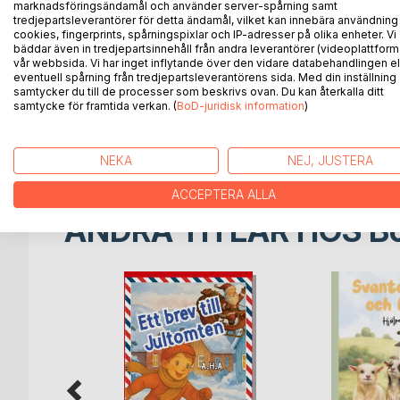
marknadsföringsändamål och använder server-spårning samt
tredjepartsleverantörer för detta ändamål, vilket kan innebära användning
Ett brev till jultomten är en varm och vintrig barnb
cookies, fingerprints, spårningspixlar och IP-adresser på olika enheter. Vi
Varje barn skriver ett brev till jultomten med en 
bäddar även in tredjepartsinnehåll från andra leverantörer (videoplattform
vår webbsida. Vi har inget inflytande över den vidare databehandlingen el
vänskap, hopp eller försoning.
eventuell spårning från tredjepartsleverantörens sida. Med din inställning
Berättelserna är illustrerade i akvarellstil och tar
samtycker du till de processer som beskrivs ovan. Du kan återkalla ditt
kristallklara svalan, jultomtens hemliga budbärare.
samtycke för framtida verkan. (
BoD-juridisk information
)
Varje bok ger ett fint budskap om vänlighet, mod,
Passar barn mellan 6 och 8 år och är ett fint val för
NEKA
NEJ, JUSTERA
ACCEPTERA ALLA
ANDRA TITLAR HOS
B