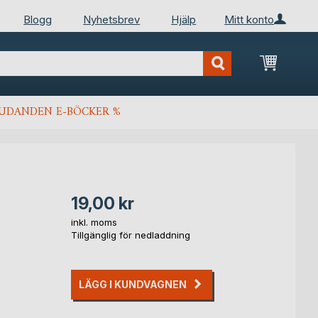
Blogg
Nyhetsbrev
Hjälp
Mitt konto
Min kun
JUDANDEN E-BÖCKER %
19,00 kr
inkl. moms
Tillgänglig för nedladdning
LÄGG I KUNDVAGNEN