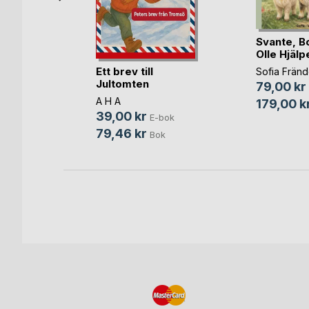
llen
son
Svante, B
bok
Olle Hjälp
ok
Ett brev till
Sofia Frän
Jultomten
79,00 kr
A H A
179,00 k
39,00 kr
E-bok
79,46 kr
Bok