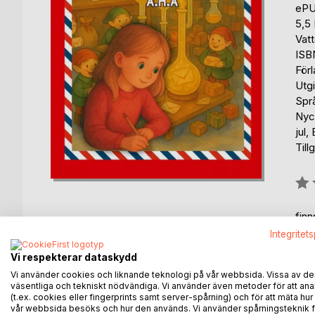
eP
5,5
Vat
ISB
För
Utg
Spr
Nyck
jul,
Till
Bety
0%
fin
Integritet
Vi respekterar dataskydd
Vi använder cookies och liknande teknologi på vår webbsida. Vissa av de
väsentliga och tekniskt nödvändiga. Vi använder även metoder för att ana
(t.ex. cookies eller fingerprints samt server-spårning) och för att mäta hur
BESKRIVNING
FÖRFATTARE
KOMMEN
vår webbsida besöks och hur den används. Vi använder spårningsteknik f