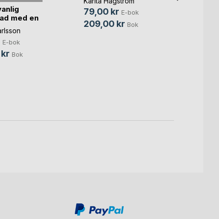
Karita Hagström
vanlig
Liams
79,00 kr
E-bok
ad med en
Cecili
209,00 kr
Bok
rlsson
49,0
r
E-bok
99,0
 kr
Bok