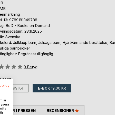
UB
 MB
tenmärkning
N-13: 9789181349788
lag: BoD - Books on Demand
ivningsdatum: 28.11.2025
åk: Svenska
elord: Julklapp barn, Julsaga barn, Hjärtvärmande berättelse, Ba
 Billiga barnböcker
gänglighet: Begränsat tillgänglig
g::
0
Betyg
ns som:
spolicy
BOK
88,99 KR
E-BOK
19,00 KR
m är
lysera
 ofta
TARER I PRESSEN
RECENSIONER
ör