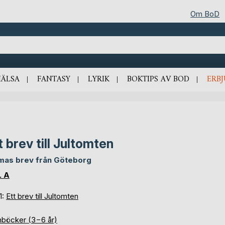
Om BoD
HÄLSA
FANTASY
LYRIK
BOKTIPS AV BOD
ERB
t brev till Jultomten
as brev från Göteborg
. A
1:
Ett brev till Jultomten
nböcker (3−6 år)