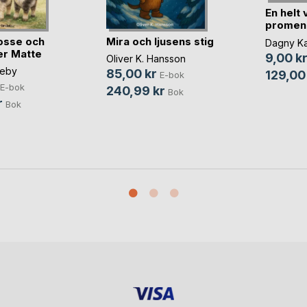
En helt 
promen
Pyr(...)
osse och
Mira och ljusens stig
Dagny Ka
er Matte
9,00 k
Oliver K. Hansson
deby
85,00 kr
129,00
E-bok
E-bok
240,99 kr
Bok
r
Bok