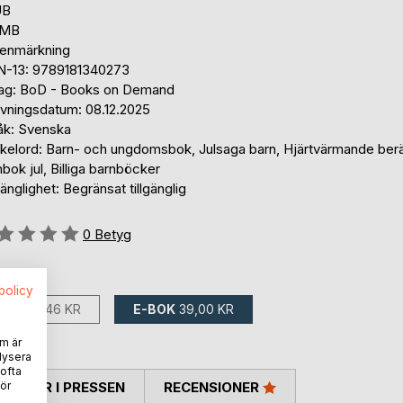
UB
 MB
tenmärkning
N-13: 9789181340273
lag: BoD - Books on Demand
ivningsdatum: 08.12.2025
åk: Svenska
kelord: Barn- och ungdomsbok, Julsaga barn, Hjärtvärmande berä
bok jul, Billiga barnböcker
gänglighet: Begränsat tillgänglig
g::
0
Betyg
ns som:
spolicy
BOK
79,46 KR
E-BOK
39,00 KR
m är
lysera
 ofta
ör
TARER I PRESSEN
RECENSIONER