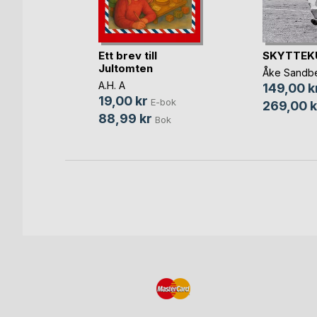
Ett brev till
SKYTTEK
etterberg
Jultomten
Åke Sandb
bok
A.H. A
149,00 k
19,00 kr
E-bok
269,00 k
88,99 kr
Bok