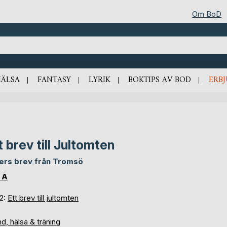
Om BoD
HÄLSA
FANTASY
LYRIK
BOKTIPS AV BOD
ERB
t brev till Jultomten
ers brev från Tromsö
 A
 2:
Ett brev till jultomten
d, hälsa & träning