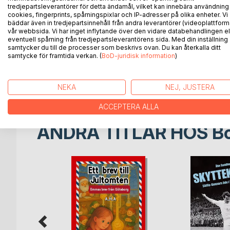
tredjepartsleverantörer för detta ändamål, vilket kan innebära användning
cookies, fingerprints, spårningspixlar och IP-adresser på olika enheter. Vi
Ett brev till jultomten är en varm och vintrig barnb
bäddar även in tredjepartsinnehåll från andra leverantörer (videoplattform
Varje barn skriver ett brev till jultomten med en 
vår webbsida. Vi har inget inflytande över den vidare databehandlingen el
vänskap, hopp eller försoning.
eventuell spårning från tredjepartsleverantörens sida. Med din inställning
samtycker du till de processer som beskrivs ovan. Du kan återkalla ditt
Berättelserna är illustrerade i akvarellstil och tar
samtycke för framtida verkan. (
BoD-juridisk information
)
kristallklara svalan, jultomtens hemliga budbärare.
Varje bok ger ett fint budskap om vänlighet, mod,
Passar barn mellan 6 och 8 år och är ett fint val för
NEKA
NEJ, JUSTERA
ACCEPTERA ALLA
ANDRA TITLAR HOS
B