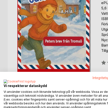
eP
5,6
Vat
ISB
För
Utg
Spr
Nyc
Barn
Till
Bety
0%
fin
Integritet
Vi respekterar dataskydd
Vi använder cookies och liknande teknologi på vår webbsida. Vissa av de
väsentliga och tekniskt nödvändiga. Vi använder även metoder för att ana
(t.ex. cookies eller fingerprints samt server-spårning) och för att mäta hur
vår webbsida besöks och hur den används. Vi använder spårningsteknik f
BESKRIVNING
FÖRFATTARE
KOMMEN
marknadsföringsändamål och använder server-spårning samt