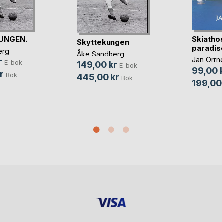
UNGEN.
Skiatho
Skyttekungen
paradis
erg
Åke Sandberg
Jan Orrne
r
E-bok
149,00 kr
E-bok
99,00 
r
Bok
445,00 kr
Bok
199,00