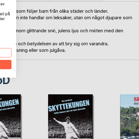
 av
oksserie som följer barn från olika städer och länder.
ar) på
önskan som inte handlar om leksaker, utan om något djupare som
ler
 läsaren genom glittrande snö, julens ljus och möten med den
 vänskap och betydelsen av att bry sig om varandra.
 kvällsläsning eller som julgåva.
oD