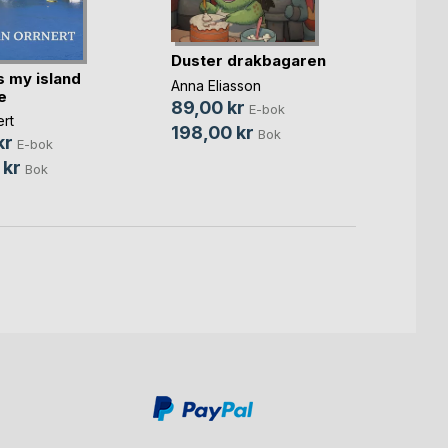
Duster drakbagaren
s my island
Lätta
Anna Eliasson
e
Fredri
89,00 kr
E-bok
rt
109,
198,00 kr
Bok
kr
E-bok
190,
 kr
Bok