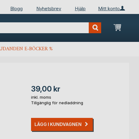
Blogg
Nyhetsbrev
Hjälp
Mitt konto
Min kun
JUDANDEN E-BÖCKER %
39,00 kr
inkl. moms
Tillgänglig för nedladdning
LÄGG I KUNDVAGNEN