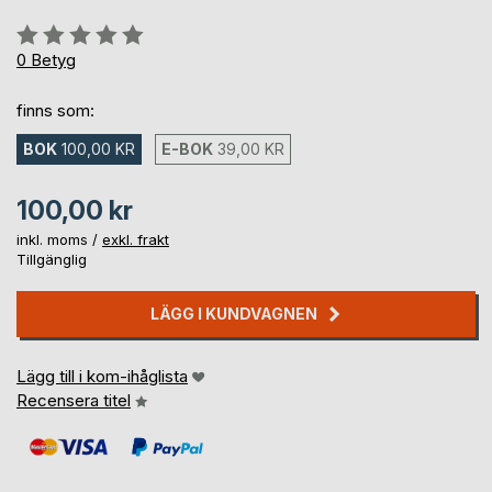
Betyg::
0%
0
Betyg
finns som:
BOK
100,00 KR
E-BOK
39,00 KR
100,00 kr
inkl. moms /
exkl. frakt
Tillgänglig
LÄGG I KUNDVAGNEN
Lägg till i kom-ihåglista
Recensera titel