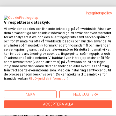
Integritetspolicy
BESKRIVNING
Vi respekterar dataskydd
Vi använder cookies och liknande teknologi på vår webbsida. Vissa av
Tvingas välja att överge, sakna, bevara i hjärtats ljusa del
dem är väsentliga och tekniskt nödvändiga. Vi använder även metoder
för att analysera (t.ex. cookies eller fingerprints samt server-spårning)
och mörka.
och för att mäta hur ofta vår webbsida besöks och hur den används. Vi
Diktsvit om en läkares iakttagelser och reflektioner över
använder spårningsteknik för marknadsföringsändamål och använder
patientmöten och andra möten under många år. Min inlaga i
server-spårning samt tredjepartsleverantörer för detta ändamål, vilket
kan innebära användning av cookies, fingerprints, spårningspixlar och
vårdkris-debatten skulle man kunna kalla den. Men det låter
IP-adresser på olika enheter. Vi bäddar även in tredjepartsinnehåll från
ju så tråkigt. En kärleksförklaring är det också. Det är ett så
andra leverantörer (videoplattformar) på vår webbsida. Vi har inget
underbart yrke. Läkare, vårdgivare. Men också krävande.
inflytande över den vidare databehandlingen eller eventuell spårning
från tredjepartsleverantörens sida. Med din inställning samtycker du till
Tyvärr slutar så många fler än jag i förtid, av hälsoskäl.
de processer som beskrivs ovan. Du kan återkalla ditt samtycke för
Sjuksköterskor framför allt. Stressrelaterade sjukdomar
framtida verkan. (
BoD-juridisk information
)
och utmattningssyndrom bland de anställda, är alltför
vanliga. Det kan inte fortsätta så. Det behövs arbetsro,
flera händer och sängar. Möjlighet till bra möten.
NEKA
NEJ, JUSTERA
Till alla som arbetar inom vården. Men även till många
andra. Det är så allmänmänskligt. Nästan alla har varit
ACCEPTERA ALLA
patient någon gång, eller närstående och undrat vad läkaren
tänker. Såhär tänkte jag. Varsågod!