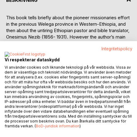
BESKRIVNING
This book tells briefly about the pioneer missionaries effort
in the previous Welega province in Western-Ethiopia, and
then about the untiring Ethiopian pastor and bible translator,
Onesimus Nezib (1856- 1931). However the author’s main
intention with the writing is to recall from personal
Integritetspolicy
experiences during serving terms in the same province in
close co-operation with national colleagues, and with a
Vi respekterar dataskydd
special focus on health care. In particular he writes about
Vi använder cookies och liknande teknologi på vår webbsida. Vissa av
the work among the Gumuz people who are living along the
dem är väsentliga och tekniskt nödvändiga. Vi använder även metoder
Blue Nile River – also he records from his experiences
för att analysera (t.ex. cookies eller fingerprints samt server-spårning)
among the Berta people, another lowland group. The health
och för att mäta hur ofta vår webbsida besöks och hur den används. Vi
använder spårningsteknik för marknadsföringsändamål och använder
service was for a period carried on as an ambulatory work,
server-spårning samt tredjepartsleverantörer för detta ändamål, vilket
but after some time permanent clinics were established.
kan innebära användning av cookies, fingerprints, spårningspixlar och
The book has a lot of photos which will introduce these
IP-adresser på olika enheter. Vi bäddar även in tredjepartsinnehåll från
andra leverantörer (videoplattformar) på vår webbsida. Vi har inget
lowland people and show the health care activities and
inflytande över den vidare databehandlingen eller eventuell spårning
other branches of the work of the church. One of the
från tredjepartsleverantörens sida. Med din inställning samtycker du till
author’s working-terms was at a major clinic on the
de processer som beskrivs ovan. Du kan återkalla ditt samtycke för
framtida verkan. (
BoD-juridisk information
)
highland where the Oromo people are living, and the book
refers to quite many experiences from there.