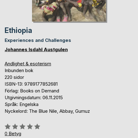
Ethiopia
Experiences and Challenges
Johannes Isdahl Austgulen
Andlighet & esoterism
Inbunden bok
220 sidor
ISBN-13: 9789177852681
Förlag: Books on Demand
Utgivningsdatum: 06.11.2015
Språk: Engelska
Nyckelord: The Blue Nile, Abbay, Gumuz
Betyg::
0%
0
Betyg