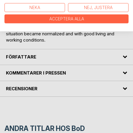
It is also recalled from the overthrown of Emperor Haile
NEKA
NEJ, JUSTERA
Selassie in September 1974, and about the difficult time
which followed during the reign of the communist regime
ACCEPTERA ALLA
until it was defeated at spring 1991. After a shorter time with
some tumults between two liberation organizations the
situation became normalized and with good living and
working conditions.
FÖRFATTARE
KOMMENTARER I PRESSEN
RECENSIONER
ANDRA TITLAR HOS
BoD