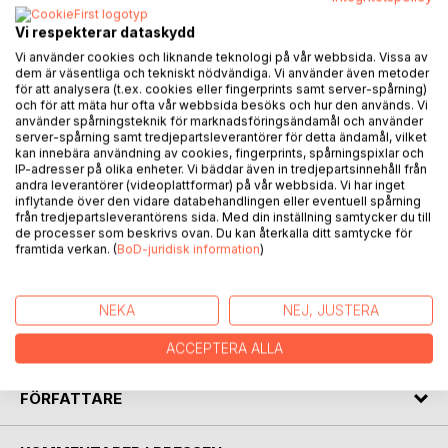
Vi respekterar dataskydd
BESKRIVNING
Vi använder cookies och liknande teknologi på vår webbsida. Vissa av
dem är väsentliga och tekniskt nödvändiga. Vi använder även metoder
för att analysera (t.ex. cookies eller fingerprints samt server-spårning)
och för att mäta hur ofta vår webbsida besöks och hur den används. Vi
Warren Buffet lär ha sagt att det är bra att lära sig av sina
använder spårningsteknik för marknadsföringsändamål och använder
egna misstag men ännu bättre att lära sig av andras. Epic
server-spårning samt tredjepartsleverantörer för detta ändamål, vilket
Fails berättar över 50 spännande historier och anekdoter
kan innebära användning av cookies, fingerprints, spårningspixlar och
IP-adresser på olika enheter. Vi bäddar även in tredjepartsinnehåll från
från populärkultur, vetenskap, historia och affärsvärlden om
andra leverantörer (videoplattformar) på vår webbsida. Vi har inget
hur vår strävan att bli bättre och nå längre ibland gör att vi
inflytande över den vidare databehandlingen eller eventuell spårning
snubblar rejält på vägen.
från tredjepartsleverantörens sida. Med din inställning samtycker du till
de processer som beskrivs ovan. Du kan återkalla ditt samtycke för
framtida verkan. (
BoD-juridisk information
)
Läs om stora och små missar som sedan på sina olika sätt
blir framgångar. Som Netflix nära-döden upplevelse,
Shackletons brutala Antarktisresa, Tarantinos oväntade
NEKA
NEJ, JUSTERA
filmskola eller när Avicii trots burop i Miami skapade en
monsterhit genom att återuppfinna en genre
ACCEPTERA ALLA
FÖRFATTARE