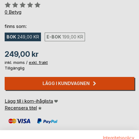
Betyg::
0%
0
Betyg
finns som:
BOK
249,00 KR
E-BOK
199,00 KR
249,00 kr
inkl. moms /
exkl. frakt
Tillgänglig
LÄGG I KUNDVAGNEN
Lägg till i kom-ihåglista
Recensera titel
Integritetspolicy