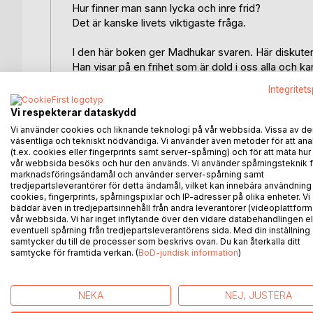
Hur finner man sann lycka och inre frid?
Det är kanske livets viktigaste fråga.
I den här boken ger Madhukar svaren. Här diskuter
Han visar på en frihet som är dold i oss alla och ka
Integritet
Ur boken:
Vi respekterar dataskydd
Om vi vill ha fred i världen, och att alla människor 
Vi använder cookies och liknande teknologi på vår webbsida. Vissa av de
själva.
väsentliga och tekniskt nödvändiga. Vi använder även metoder för att ana
(t.ex. cookies eller fingerprints samt server-spårning) och för att mäta hur
vår webbsida besöks och hur den används. Vi använder spårningsteknik f
Alla har möjligheten att vakna upp, oavsett utbildni
marknadsföringsändamål och använder server-spårning samt
friden och kärleken är vår sanna natur. Mer effektiv
tredjepartsleverantörer för detta ändamål, vilket kan innebära användning
cookies, fingerprints, spårningspixlar och IP-adresser på olika enheter. Vi
advaita. Ursprunget, det som är innan egenskaperna 
bäddar även in tredjepartsinnehåll från andra leverantörer (videoplattform
självet och är för alltid orört. Endast i renheten hos
vår webbsida. Vi har inget inflytande över den vidare databehandlingen el
eventuell spårning från tredjepartsleverantörens sida. Med din inställning
samtycker du till de processer som beskrivs ovan. Du kan återkalla ditt
När ni en gång har känt friheten kommer ni ständigt 
samtycke för framtida verkan. (
BoD-juridisk information
)
en mästare såväl som er innersta diamant -- själve
Nåden har funnits här i tiotusentals år. Den bara fl
NEKA
NEJ, JUSTERA