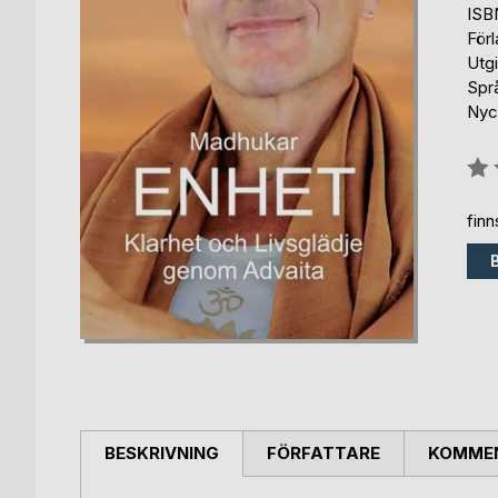
ISB
För
Utg
Spr
Nyck
Bety
0%
fin
BESKRIVNING
FÖRFATTARE
KOMMEN