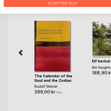
ACCEPTERA ALLA
ANDRA TITLAR HOS
B
Elf herbal
illia hauger
188,90 k
The Calendar of the
Sofia
Soul and the Zodiac
berg
Rudolf Steiner
Bok
299,00 kr
Bok
-bok