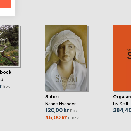
oD
 book
ud
r
Bok
Satori
Orgasme
Nanne Nyander
Liv Seiff
120,00 kr
284,40
Bok
45,00 kr
E-bok