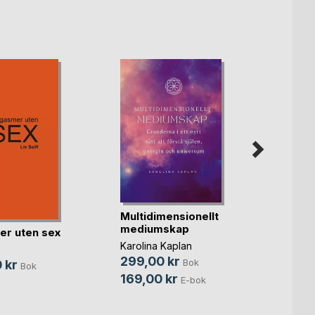
Multidimensionellt
I ögo
mediumskap
r uten sex
Peter K
Karolina Kaplan
215,0
299,00 kr
Bok
 kr
79,0
Bok
169,00 kr
E-bok