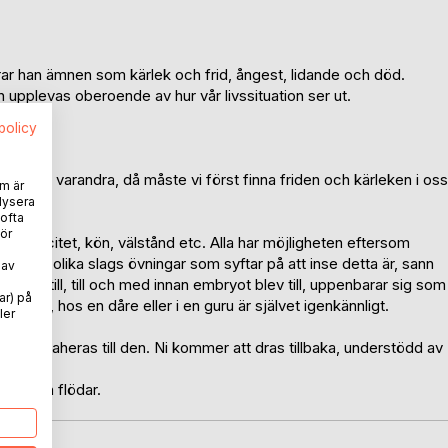
ar han ämnen som kärlek och frid, ångest, lidande och död.
n upplevas oberoende av hur vår livssituation ser ut.
spolicy
ska älska varandra, då måste vi först finna friden och kärleken i oss
m är
lysera
 ofta
ör
ng, etnicitet, kön, välstånd etc. Alla har möjligheten eftersom
 än alla olika slags övningar som syftar på att inse detta är, sann
 av
blev till, till och med innan embryot blev till, uppenbarar sig som
ar) på
 barnen, hos en dåre eller i en guru är självet igenkännligt.
ler
att attraheras till den. Ni kommer att dras tillbaka, understödd av
t.
ödar och flödar.