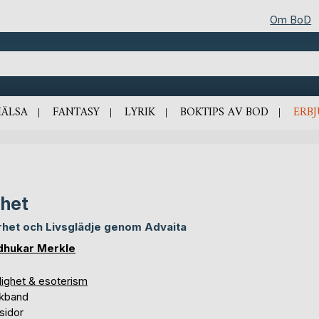
Om BoD
HÄLSA
FANTASY
LYRIK
BOKTIPS AV BOD
ERB
het
rhet och Livsglädje genom Advaita
hukar Merkle
lighet & esoterism
kband
sidor