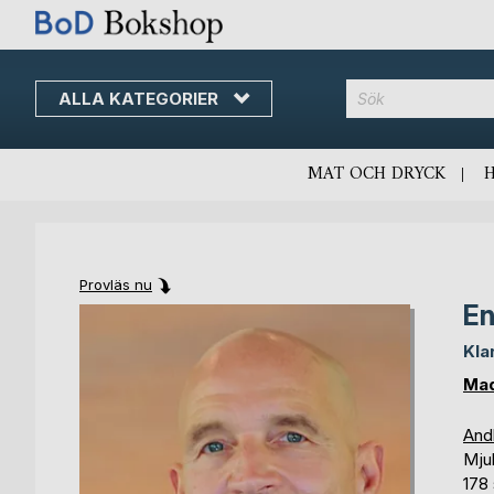
ALLA KATEGORIER
MAT OCH DRYCK
Provläs nu
En
Skip
Skip
to
to
Kla
the
the
end
beginning
Mad
of
of
the
the
And
images
images
Mju
gallery
gallery
178 