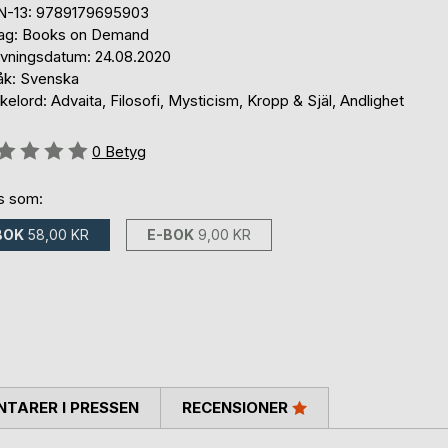
N-13: 9789179695903
lag: Books on Demand
ivningsdatum: 24.08.2020
åk: Svenska
elord: Advaita, Filosofi, Mysticism, Kropp & Själ, Andlighet
g::
0
Betyg
ns som:
BOK
58,00 KR
E-BOK
9,00 KR
TARER I PRESSEN
RECENSIONER