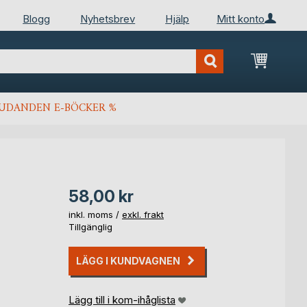
Blogg
Nyhetsbrev
Hjälp
Mitt konto
Min kun
JUDANDEN E-BÖCKER %
58,00 kr
inkl. moms /
exkl. frakt
Tillgänglig
LÄGG I KUNDVAGNEN
Lägg till i kom-ihåglista