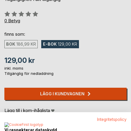
Betyg::
0%
0
Betyg
finns som:
BOK
186,99 KR
E-BOK
129,00 KR
129,00 kr
inkl. moms
Tillgänglig för nedladdning
LÄGG I KUNDVAGNEN
Lägg till i kom-ihåglista
Recensera titel
Integritetspolicy
Vi respekterar dataskydd