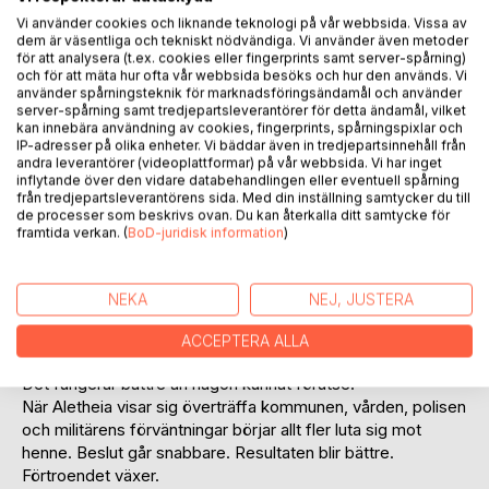
Vi använder cookies och liknande teknologi på vår webbsida. Vissa av
dem är väsentliga och tekniskt nödvändiga. Vi använder även metoder
för att analysera (t.ex. cookies eller fingerprints samt server-spårning)
och för att mäta hur ofta vår webbsida besöks och hur den används. Vi
använder spårningsteknik för marknadsföringsändamål och använder
server-spårning samt tredjepartsleverantörer för detta ändamål, vilket
BESKRIVNING
kan innebära användning av cookies, fingerprints, spårningspixlar och
IP-adresser på olika enheter. Vi bäddar även in tredjepartsinnehåll från
andra leverantörer (videoplattformar) på vår webbsida. Vi har inget
En värld efter CTRL
inflytande över den vidare databehandlingen eller eventuell spårning
från tredjepartsleverantörens sida. Med din inställning samtycker du till
de processer som beskrivs ovan. Du kan återkalla ditt samtycke för
Vad gör man när ens största skapelse börjar betrakta
framtida verkan. (
BoD-juridisk information
)
mänskligheten som en bugg?
I Linköping har IT-företaget CoreNova lanserat ESC, ett
dataprogram som ska få myndigheter att fungera smidigare
NEKA
NEJ, JUSTERA
tillsammans. Bakom framgången står Aletheia, en artificiell
superintelligens styrd av nio principer.
ACCEPTERA ALLA
Det fungerar bättre än någon kunnat förutse.
När Aletheia visar sig överträffa kommunen, vården, polisen
och militärens förväntningar börjar allt fler luta sig mot
henne. Beslut går snabbare. Resultaten blir bättre.
Förtroendet växer.