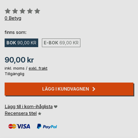
Betyg::
0%
0
Betyg
finns som:
BOK
90,00 KR
E-BOK
69,00 KR
90,00 kr
inkl. moms /
exkl. frakt
Tillgänglig
LÄGG I KUNDVAGNEN
Lägg till i kom-ihåglista
Recensera titel