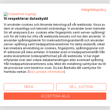
Integritetspolicy
BESKRIVNING
Vi respekterar dataskydd
Vi använder cookies och liknande teknologi på vår webbsida. Vissa av
dem är väsentliga och tekniskt nödvändiga. Vi använder även metoder
Den vise och beskyddande trollkvinnan Hjördis skapar
för att analysera (t.ex. cookies eller fingerprints samt server-spårning)
och för att mäta hur ofta vår webbsida besöks och hur den används. Vi
sublima ljus inom sig själv. Hon hjälper många varelser och
använder spårningsteknik för marknadsföringsändamål och använder
påverkar deras sätt att vara. I en andlig kopparkittel puttrar
server-spårning samt tredjepartsleverantörer för detta ändamål, vilket
kontinuerligt förtrollande skapelser som besitter underbara
kan innebära användning av cookies, fingerprints, spårningspixlar och
IP-adresser på olika enheter. Vi bäddar även in tredjepartsinnehåll från
läkande krafter.
andra leverantörer (videoplattformar) på vår webbsida. Vi har inget
inflytande över den vidare databehandlingen eller eventuell spårning
En vredgad eld blossar upp i underjorden. Det är
från tredjepartsleverantörens sida. Med din inställning samtycker du till
trollpackan Mara som alstrar mentala gifter och vill påverka
de processer som beskrivs ovan. Du kan återkalla ditt samtycke för
framtida verkan. (
BoD-juridisk information
)
varelsernas inre negativt genom annalkande oväder.
Men Hjördis kokar ihop något storslaget i kitteln. En
NEKA
NEJ, JUSTERA
lysande kraft är på väg att skapas. Ska den lyckas rena de
destruktiva energierna som utgår från Mara och stoppa
ACCEPTERA ALLA
hennes mörka avsikter?