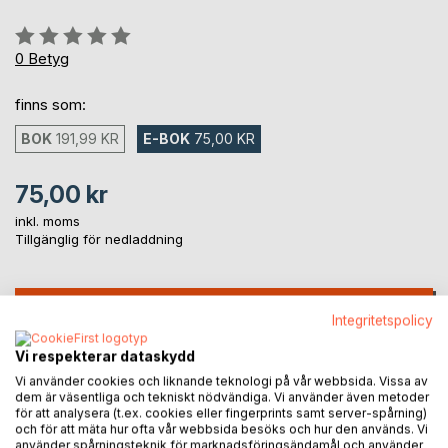
Betyg::
0%
0
Betyg
finns som:
BOK
191,99 KR
E-BOK
75,00 KR
75,00 kr
inkl. moms
Tillgänglig för nedladdning
LÄGG I KUNDVAGNEN
Integritetspolicy
Vi respekterar dataskydd
Lägg till i kom-ihåglista
Vi använder cookies och liknande teknologi på vår webbsida. Vissa av
Recensera titel
dem är väsentliga och tekniskt nödvändiga. Vi använder även metoder
för att analysera (t.ex. cookies eller fingerprints samt server-spårning)
och för att mäta hur ofta vår webbsida besöks och hur den används. Vi
använder spårningsteknik för marknadsföringsändamål och använder