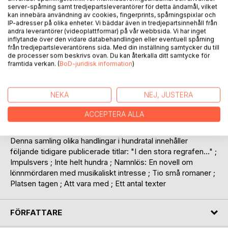
server-spårning samt tredjepartsleverantörer för detta ändamål, vilket
kan innebära användning av cookies, fingerprints, spårningspixlar och
IP-adresser på olika enheter. Vi bäddar även in tredjepartsinnehåll från
andra leverantörer (videoplattformar) på vår webbsida. Vi har inget
inflytande över den vidare databehandlingen eller eventuell spårning
BESKRIVNING
från tredjepartsleverantörens sida. Med din inställning samtycker du till
de processer som beskrivs ovan. Du kan återkalla ditt samtycke för
framtida verkan. (
BoD-juridisk information
)
Inget tioårsjubileum, inget icke frekvent skrivande med
några få utgivningar som resultat, men väl ett
NEKA
NEJ, JUSTERA
tvåårsjubileum med ett ytterst frekvent skrivande som
resulterat i åtta samlade böcker inom två sammansatta
ACCEPTERA ALLA
pärmar.
Denna samling olika handlingar i hundratal innehåller
följande tidigare publicerade titlar: "I den stora regrafen..." ;
Impulsvers ; Inte helt hundra ; Namnlös: En novell om
lönnmördaren med musikaliskt intresse ; Tio små romaner ;
Platsen tagen ; Att vara med ; Ett antal texter
FÖRFATTARE