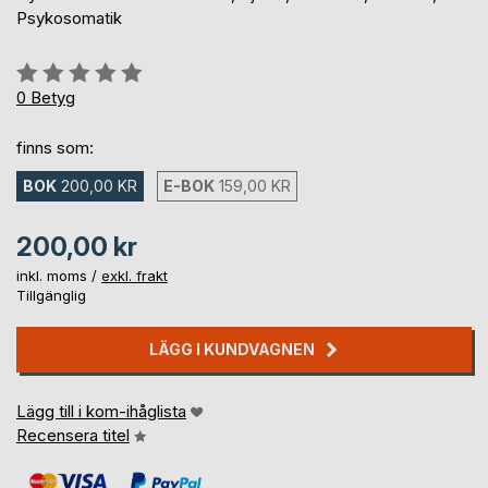
Psykosomatik
Betyg::
0%
0
Betyg
finns som:
BOK
200,00 KR
E-BOK
159,00 KR
200,00 kr
inkl. moms /
exkl. frakt
Tillgänglig
LÄGG I KUNDVAGNEN
Lägg till i kom-ihåglista
Recensera titel