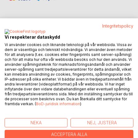
Integritetspolicy
BESKRIVNING
Vi respekterar dataskydd
Vi använder cookies och liknande teknologi på vår webbsida. Vissa av
Boken är ett komplement till min förra bok i en serie om
dem är väsentliga och tekniskt nödvändiga. Vi använder även metoder
för att analysera (t.ex. cookies eller fingerprints samt server-spårning)
FRAMES-modellen.
och för att mäta hur ofta vår webbsida besöks och hur den används. Vi
använder spårningsteknik för marknadsföringsändamål och använder
Modellen sammanfattar sex psykiska funktioner i en
server-spårning samt tredjepartsleverantörer för detta ändamål, vilket
kan innebära användning av cookies, fingerprints, spårningspixlar och
behavioristisk tradition.
IP-adresser på olika enheter. Vi bäddar även in tredjepartsinnehåll från
andra leverantörer (videoplattformar) på vår webbsida. Vi har inget
FRAMES-modellen är en psykologisk teori om själen
inflytande över den vidare databehandlingen eller eventuell spårning
från tredjepartsleverantörens sida. Med din inställning samtycker du till
de processer som beskrivs ovan. Du kan återkalla ditt samtycke för
Freuds helhetssyn på människans psyke jämförs med
framtida verkan. (
BoD-juridisk information
)
FRAMES-modellens helhetssyn.
Boken innehåller en exempelsamling och förutsättningar för
NEKA
NEJ, JUSTERA
FRAMES-modellen.
ACCEPTERA ALLA