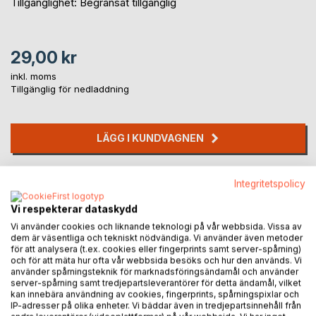
Tillgänglighet: Begränsat tillgänglig
29,00 kr
inkl. moms
Tillgänglig för nedladdning
LÄGG I KUNDVAGNEN
Lägg till i kom-ihåglista
Integritetspolicy
Recensera titel
Vi respekterar dataskydd
Vi använder cookies och liknande teknologi på vår webbsida. Vissa av
dem är väsentliga och tekniskt nödvändiga. Vi använder även metoder
för att analysera (t.ex. cookies eller fingerprints samt server-spårning)
och för att mäta hur ofta vår webbsida besöks och hur den används. Vi
använder spårningsteknik för marknadsföringsändamål och använder
server-spårning samt tredjepartsleverantörer för detta ändamål, vilket
kan innebära användning av cookies, fingerprints, spårningspixlar och
BESKRIVNING
IP-adresser på olika enheter. Vi bäddar även in tredjepartsinnehåll från