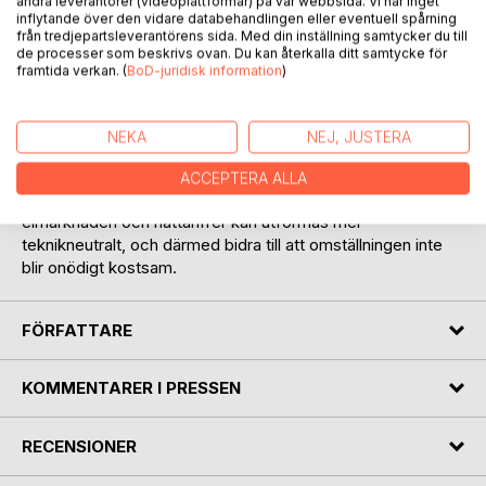
andra leverantörer (videoplattformar) på vår webbsida. Vi har inget
inflytande över den vidare databehandlingen eller eventuell spårning
från tredjepartsleverantörens sida. Med din inställning samtycker du till
Klimat- och energiomställningen ställer energisystemet och
de processer som beskrivs ovan. Du kan återkalla ditt samtycke för
elmarknaden inför en rad utmaningar. Vilka är utmaningarna?
framtida verkan. (
BoD-juridisk information
)
Och går det att utforma en teknikneutral elmarknad som
hanterar dem?
NEKA
NEJ, JUSTERA
För att elmarknaden ska fungera väl krävs ett ökat samspel
mellan olika delar av kraftsystemet och tydligare
ACCEPTERA ALLA
prissignaler för aktörerna. I rapporten redogörs för hur
elmarknaden och nättariffer kan utformas mer
teknikneutralt, och därmed bidra till att omställningen inte
blir onödigt kostsam.
FÖRFATTARE
KOMMENTARER I PRESSEN
RECENSIONER