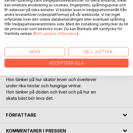
server-spårning samt tredjepartsleverantörer för detta ändamål, vilket
kan innebära användning av cookies, fingerprints, spårningspixlar och
IP-adresser på olika enheter. Vi bäddar även in tredjepartsinnehåll från
andra leverantörer (videoplattformar) på vår webbsida. Vi har inget
inflytande över den vidare databehandlingen eller eventuell spårning
från tredjepartsleverantörens sida. Med din inställning samtycker du till
de processer som beskrivs ovan. Du kan återkalla ditt samtycke för
framtida verkan. (
BoD-juridisk information
)
BESKRIVNING
NEKA
NEJ, JUSTERA
Skatan Rilka har levt ett långt liv och bär på
många minnen.
ACCEPTERA ALLA
Hon tänker tillbaka på skator hon träffat och
andra märkliga fåglar
Hon tänker på hur skator lever och överlever
under rika höstar och hungriga vintrar.
Hon tänker på döden och livet och på hur en
skata bäst bör leva det.
FÖRFATTARE
KOMMENTARER I PRESSEN