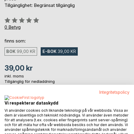
Tillgänglighet: Begränsat tillgänglig
Betyg::
0%
0
Betyg
finns som:
BOK
99,00 KR
E-BOK
39,00 KR
39,00 kr
inkl. moms
Tillgänglig för nedladdning
Integritetspolicy
LÄGG I KUNDVAGNEN
Vi respekterar dataskydd
Vi använder cookies och liknande teknologi på vår webbsida. Vissa av
dem är väsentliga och tekniskt nödvändiga. Vi använder även metoder
Lägg till i kom-ihåglista
för att analysera (t.ex. cookies eller fingerprints samt server-spårning)
och för att mäta hur ofta vår webbsida besöks och hur den används. Vi
Recensera titel
använder spårningsteknik för marknadsföringsändamål och använder