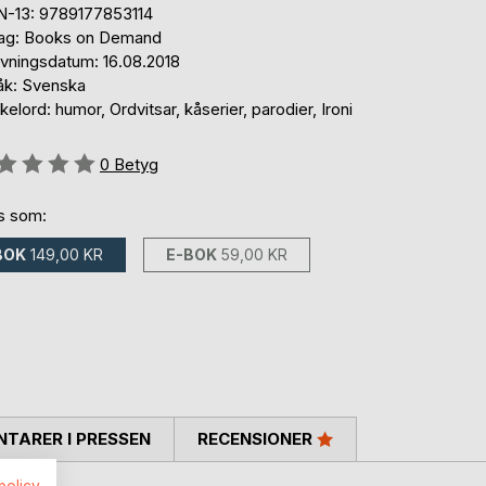
N-13: 9789177853114
lag: Books on Demand
ivningsdatum: 16.08.2018
åk: Svenska
elord: humor, Ordvitsar, kåserier, parodier, Ironi
g::
0
Betyg
ns som:
BOK
149,00 KR
E-BOK
59,00 KR
TARER I PRESSEN
RECENSIONER