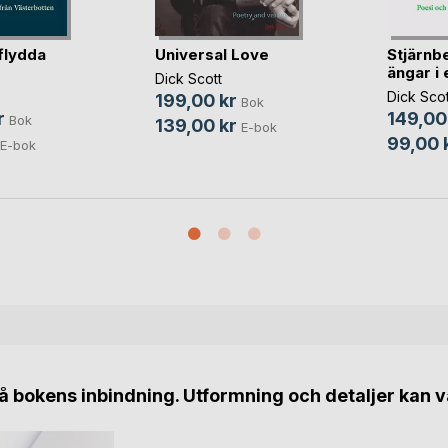
flydda
Universal Love
Stjärnb
ängar i 
Dick Scott
Dick Scot
199,00 kr
Bok
r
149,00
Bok
139,00 kr
E-bok
99,00 
E-bok
 bokens inbindning. Utformning och detaljer kan v