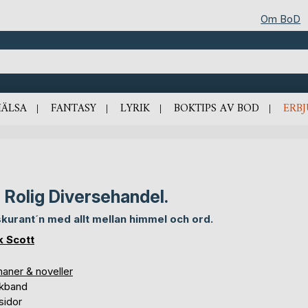
Om BoD
HÄLSA
FANTASY
LYRIK
BOKTIPS AV BOD
ERB
 Rolig Diversehandel.
skurant´n med allt mellan himmel och ord.
k Scott
aner & noveller
kband
sidor