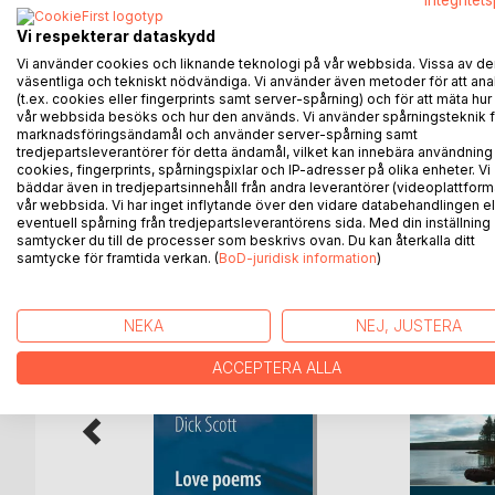
Integritet
En Rolig Diversehandel innehåller humor i form av 
avdelningar som på en diversehandel samt radanno
Vi respekterar dataskydd
robotavdelningen som både är aktuell och rolig. Här
Vi använder cookies och liknande teknologi på vår webbsida. Vissa av de
behöver vi lätta upp vardagen och släppa fram glädj
väsentliga och tekniskt nödvändiga. Vi använder även metoder för att ana
(t.ex. cookies eller fingerprints samt server-spårning) och för att mäta hur
är tänkt att bidra till. Dessa texter är skrivna med 
vår webbsida besöks och hur den används. Vi använder spårningsteknik f
skriven av Dick Scott och illustrerad av Anders S
marknadsföringsändamål och använder server-spårning samt
tredjepartsleverantörer för detta ändamål, vilket kan innebära användning
cookies, fingerprints, spårningspixlar och IP-adresser på olika enheter. Vi
bäddar även in tredjepartsinnehåll från andra leverantörer (videoplattform
vår webbsida. Vi har inget inflytande över den vidare databehandlingen el
ANDRA TITLAR HOS
B
eventuell spårning från tredjepartsleverantörens sida. Med din inställning
samtycker du till de processer som beskrivs ovan. Du kan återkalla ditt
samtycke för framtida verkan. (
BoD-juridisk information
)
NEKA
NEJ, JUSTERA
ACCEPTERA ALLA