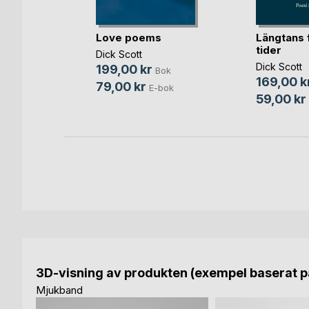
erliga
Love poems
Längtans 
tider
g
Dick Scott
Dick Scott
199,00 kr
ok
Bok
169,00 k
79,00 kr
bok
E-bok
59,00 kr
3D-visning av produkten (exempel baserat på
Mjukband