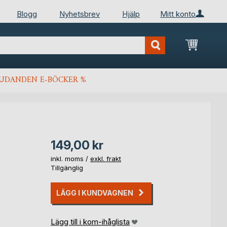
Blogg
Nyhetsbrev
Hjälp
Mitt konto
Min kun
JUDANDEN E-BÖCKER %
149,00 kr
inkl. moms /
exkl. frakt
Tillgänglig
LÄGG I KUNDVAGNEN
Lägg till i kom-ihåglista