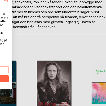
spolicy
ordvitsar, anekdoter, ironi och kåserier. Boken är uppbyggd med
nser, platsannonser, väderleksrapport och den helautomatiska
 finns allt mellan himmel och ord som undertiteln säger. Visst
m är
en för att må bra och få perspektiv på tillvaron, vilket denna bok
lysera
 ofta
glimten i ögat och bör läsas med glimten i ögat :) :) Boken är
ör
öderlund; konstnär från Långbäcken.
 av
ar) på
ler
oD