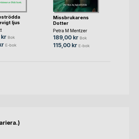
Ledar
filter
eströdda
Missbrukarens
evigt ljus
Dotter
Jan St
246,
t
Petra M Mentzer
 kr
69,0
189,00 kr
Bok
Bok
kr
115,00 kr
E-bok
E-bok
ariera.)