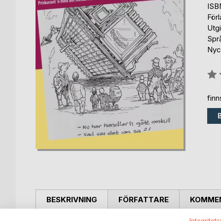
ISB
För
Utg
Spr
Nyck
Bety
0%
fin
BESKRIVNING
FÖRFATTARE
KOMMEN