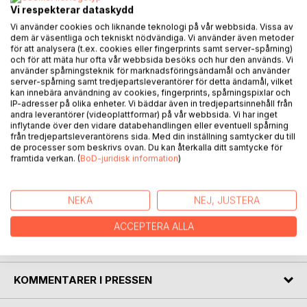
Vi respekterar dataskydd
Vi använder cookies och liknande teknologi på vår webbsida. Vissa av
dem är väsentliga och tekniskt nödvändiga. Vi använder även metoder
BESKRIVNING
för att analysera (t.ex. cookies eller fingerprints samt server-spårning)
och för att mäta hur ofta vår webbsida besöks och hur den används. Vi
använder spårningsteknik för marknadsföringsändamål och använder
server-spårning samt tredjepartsleverantörer för detta ändamål, vilket
Naturister har också sex! Fantastisk spännande och
kan innebära användning av cookies, fingerprints, spårningspixlar och
varierad sex!!
IP-adresser på olika enheter. Vi bäddar även in tredjepartsinnehåll från
andra leverantörer (videoplattformar) på vår webbsida. Vi har inget
inflytande över den vidare databehandlingen eller eventuell spårning
Naturister i allmänhet är trevliga, öppen sinnade och trygga i
från tredjepartsleverantörens sida. Med din inställning samtycker du till
sig själva. Att även de har härligt sex är en självklarhet.
de processer som beskrivs ovan. Du kan återkalla ditt samtycke för
framtida verkan. (
BoD-juridisk information
)
Denna roman handlar om spännande sexmöten, intriger
OCH ett misstänkt mord.
Njut av sommaren eller få något att se fram emot under
NEKA
NEJ, JUSTERA
vintermörkret!
ACCEPTERA ALLA
FÖRFATTARE
KOMMENTARER I PRESSEN