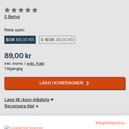
Betyg::
0%
0
Betyg
finns som:
BOK
89,00 KR
E-BOK
49,00 KR
89,00 kr
inkl. moms /
exkl. frakt
Tillgänglig
LÄGG I KUNDVAGNEN
Lägg till i kom-ihåglista
Recensera titel
Integritetspolicy