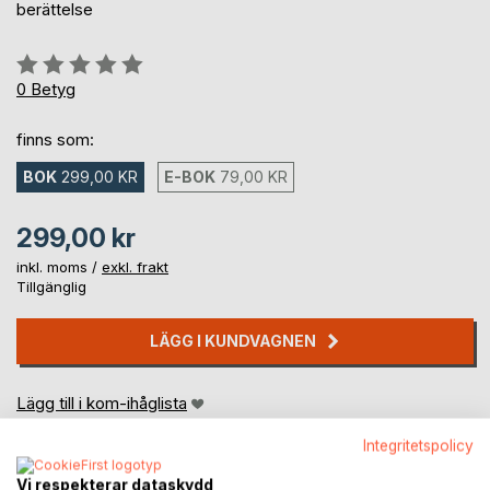
berättelse
Betyg::
0%
0
Betyg
finns som:
BOK
299,00 KR
E-BOK
79,00 KR
299,00 kr
inkl. moms /
exkl. frakt
Tillgänglig
LÄGG I KUNDVAGNEN
Lägg till i kom-ihåglista
Recensera titel
Integritetspolicy
Vi respekterar dataskydd