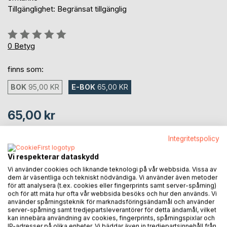
Tillgänglighet: Begränsat tillgänglig
Betyg::
0%
0
Betyg
finns som:
BOK
95,00 KR
E-BOK
65,00 KR
65,00 kr
inkl. moms
Tillgänglig för nedladdning
Integritetspolicy
Vi respekterar dataskydd
Vi använder cookies och liknande teknologi på vår webbsida. Vissa av
LÄGG I KUNDVAGNEN
dem är väsentliga och tekniskt nödvändiga. Vi använder även metoder
för att analysera (t.ex. cookies eller fingerprints samt server-spårning)
och för att mäta hur ofta vår webbsida besöks och hur den används. Vi
Lägg till i kom-ihåglista
använder spårningsteknik för marknadsföringsändamål och använder
server-spårning samt tredjepartsleverantörer för detta ändamål, vilket
Recensera titel
kan innebära användning av cookies, fingerprints, spårningspixlar och
IP-adresser på olika enheter. Vi bäddar även in tredjepartsinnehåll från