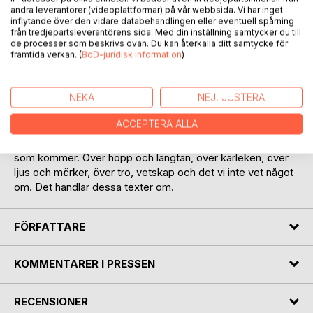
andra leverantörer (videoplattformar) på vår webbsida. Vi har inget
inflytande över den vidare databehandlingen eller eventuell spårning
från tredjepartsleverantörens sida. Med din inställning samtycker du till
de processer som beskrivs ovan. Du kan återkalla ditt samtycke för
framtida verkan. (
BoD-juridisk information
)
BESKRIVNING
NEKA
NEJ, JUSTERA
ACCEPTERA ALLA
En karta över området, en karta över livet, en
lägesbeskrivning över det som varit, det som är och det
som kommer. Över hopp och längtan, över kärleken, över
ljus och mörker, över tro, vetskap och det vi inte vet något
om. Det handlar dessa texter om.
FÖRFATTARE
KOMMENTARER I PRESSEN
RECENSIONER