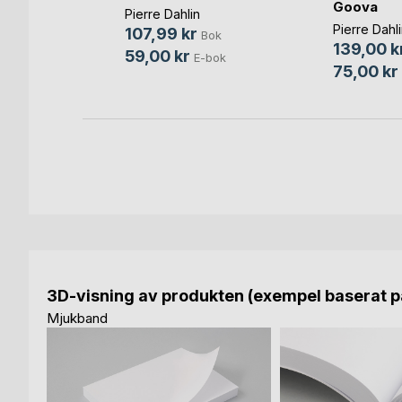
Goova
Pierre Dahlin
Bok
Pierre Dahl
107,99 kr
Bok
-bok
139,00 k
59,00 kr
E-bok
75,00 kr
3D-visning av produkten (exempel baserat på
Mjukband