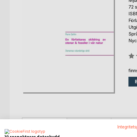
Mju
72 s
ISB
För
Utg
Spr
Nyck
Bety
0%
fin
BESKRIVNING
FÖRFATTARE
KOMMEN
Integritet
Vi respekterar dataskydd