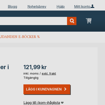
Blogg
Nyhetsbrev
Hjälp
Mitt konto
Min kun
JUDANDEN E-BÖCKER %
er i
121,99 kr
inkl. moms /
exkl. frakt
Tillgänglig
LÄGG I KUNDVAGNEN
Lägg till i kom-ihåglista