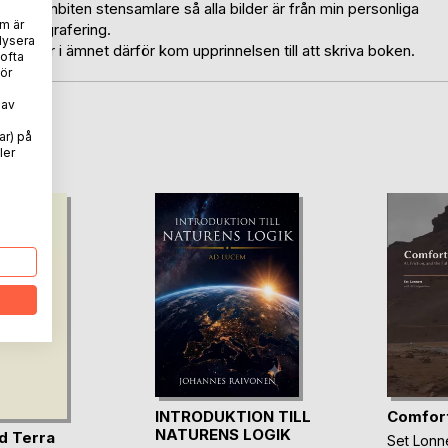
älv en inbiten stensamlare så alla bilder är från min personliga
m är
gsfotografering.
lysera
te böcker i ämnet därför kom upprinnelsen till att skriva boken.
 ofta
ör
 av
oD
ar) på
ler
INTRODUKTION TILL
Comfort
NATURENS LOGIK
d Terra
Set Lonn