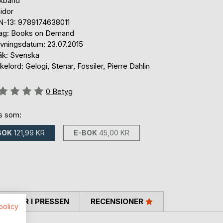
kband
idor
N-13: 9789174638011
lag: Books on Demand
ivningsdatum: 23.07.2015
åk: Svenska
elord: Gelogi, Stenar, Fossiler, Pierre Dahlin
g::
0
Betyg
ns som:
BOK
121,99 KR
E-BOK
45,00 KR
TARER I PRESSEN
RECENSIONER
spolicy