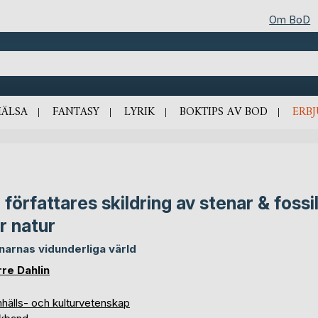
Om BoD
HÄLSA
FANTASY
LYRIK
BOKTIPS AV BOD
ERB
 författares skildring av stenar & fossil
r natur
narnas vidunderliga värld
rre Dahlin
hälls- och kulturvetenskap