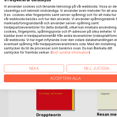
Detta är en faktabok om stenar & fossiler. Jag är sj
Vi använder cookies och liknande teknologi på vår webbsida. Vissa av de
samling, undantaget bilder från muséer och dyknin
väsentliga och tekniskt nödvändiga. Vi använder även metoder för att ana
Jag tycker personligen att det finns alldeles för li
(t.ex. cookies eller fingerprints samt server-spårning) och för att mäta hur
vår webbsida besöks och hur den används. Vi använder spårningsteknik f
marknadsföringsändamål och använder server-spårning samt
tredjepartsleverantörer för detta ändamål, vilket kan innebära användning
cookies, fingerprints, spårningspixlar och IP-adresser på olika enheter. Vi
ANDRA TITLAR HOS
B
bäddar även in tredjepartsinnehåll från andra leverantörer (videoplattform
vår webbsida. Vi har inget inflytande över den vidare databehandlingen el
eventuell spårning från tredjepartsleverantörens sida. Med din inställning
samtycker du till de processer som beskrivs ovan. Du kan återkalla ditt
samtycke för framtida verkan. (
BoD-juridisk information
)
NEKA
NEJ, JUSTERA
ACCEPTERA ALLA
 a:1
Resan me
Droppteorin
ettersson