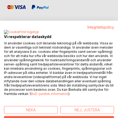
Integritetspolicy
BESKRIVNING
Vi respekterar dataskydd
Vi använder cookies och liknande teknologi på vår webbsida. Vissa av
dem är väsentliga och tekniskt nödvändiga. Vi använder även metoder
Några månader efter att den ökände seriemördaren
för att analysera (t.ex. cookies eller fingerprints samt server-spårning)
och för att mäta hur ofta vår webbsida besöks och hur den används. Vi
Nikaros Ark har vistats på Gallbjärsbergetsmentalsjukhus
använder spårningsteknik för marknadsföringsändamål och använder
så sker några mord på ön. Morden påminner om hans
server-spårning samt tredjepartsleverantörer för detta ändamål, vilket
tidigare verk. Finns det en copycat på ön? Misstankarna
kan innebära användning av cookies, fingerprints, spårningspixlar och
IP-adresser på olika enheter. Vi bäddar även in tredjepartsinnehåll från
riktras mot personal inom vården eller polisen.
andra leverantörer (videoplattformar) på vår webbsida. Vi har inget
Hotel och restaurangägaren Rune Stålblom får en hjälpreda
inflytande över den vidare databehandlingen eller eventuell spårning
som inte är mycket till hjälp, men det är inte det enda
från tredjepartsleverantörens sida. Med din inställning samtycker du till
problem han tampas med.
de processer som beskrivs ovan. Du kan återkalla ditt samtycke för
framtida verkan. (
BoD-juridisk information
)
Leila får erfara att hon har en svartsjuk ådra då Markel får
en efterhängsen beundrarinna.
Grisskinns-Eifva blandar sig i mer än vanligt i vad som hon
NEKA
NEJ, JUSTERA
vet kommer att hända.
Och någon vidtar drastiska åtgärder för att Knujt ska fara