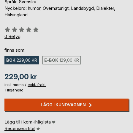
Språk: Svenska
Nyckelord: humor, Övernaturligt, Landsbygd, Dialekter,
Hälsingland
Betyg::
0%
0
Betyg
finns som:
BOK
229,00 KR
E-BOK
129,00 KR
229,00 kr
inkl. moms /
exkl. frakt
Tillgänglig
LÄGG I KUNDVAGNEN
Lägg till i kom-ihåglista
Recensera titel