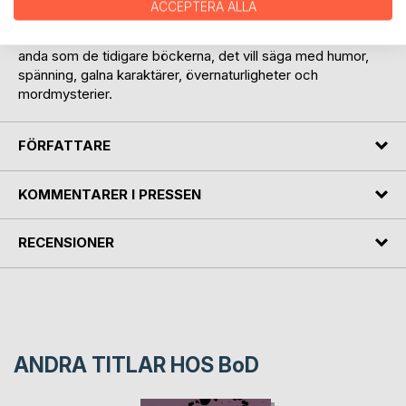
ACCEPTERA ALLA
riktigt illa.
Den 6:e boken om Snuten på Dårön fortsätter i samma
anda som de tidigare böckerna, det vill säga med humor,
spänning, galna karaktärer, övernaturligheter och
mordmysterier.
FÖRFATTARE
KOMMENTARER I PRESSEN
RECENSIONER
ANDRA TITLAR HOS
BoD