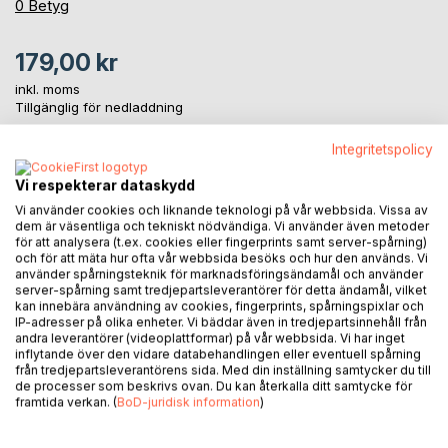
0%
0
Betyg
179,00 kr
inkl. moms
Tillgänglig för nedladdning
Integritetspolicy
LÄGG I KUNDVAGNEN
Vi respekterar dataskydd
Vi använder cookies och liknande teknologi på vår webbsida. Vissa av
dem är väsentliga och tekniskt nödvändiga. Vi använder även metoder
Lägg till i kom-ihåglista
för att analysera (t.ex. cookies eller fingerprints samt server-spårning)
Recensera titel
och för att mäta hur ofta vår webbsida besöks och hur den används. Vi
använder spårningsteknik för marknadsföringsändamål och använder
server-spårning samt tredjepartsleverantörer för detta ändamål, vilket
kan innebära användning av cookies, fingerprints, spårningspixlar och
IP-adresser på olika enheter. Vi bäddar även in tredjepartsinnehåll från
andra leverantörer (videoplattformar) på vår webbsida. Vi har inget
inflytande över den vidare databehandlingen eller eventuell spårning
från tredjepartsleverantörens sida. Med din inställning samtycker du till
de processer som beskrivs ovan. Du kan återkalla ditt samtycke för
framtida verkan. (
BoD-juridisk information
)
BESKRIVNING