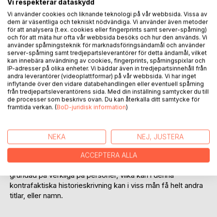
Vi respekterar dataskydd
Vi använder cookies och liknande teknologi på vår webbsida. Vissa av
dem är väsentliga och tekniskt nödvändiga. Vi använder även metoder
för att analysera (t.ex. cookies eller fingerprints samt server-spårning)
och för att mäta hur ofta vår webbsida besöks och hur den används. Vi
använder spårningsteknik för marknadsföringsändamål och använder
server-spårning samt tredjepartsleverantörer för detta ändamål, vilket
kan innebära användning av cookies, fingerprints, spårningspixlar och
BESKRIVNING
IP-adresser på olika enheter. Vi bäddar även in tredjepartsinnehåll från
andra leverantörer (videoplattformar) på vår webbsida. Vi har inget
inflytande över den vidare databehandlingen eller eventuell spårning
från tredjepartsleverantörens sida. Med din inställning samtycker du till
Hur hade Sveriges historia sett ut om en historisk händelse
de processer som beskrivs ovan. Du kan återkalla ditt samtycke för
hade tagit en helt annan vändning? I den här boken tar vi en
framtida verkan. (
BoD-juridisk information
)
närmare titt på just den frågan.
Boken riktar in sig på hur vår svenska historia hade kunnat
NEKA
NEJ, JUSTERA
se ut om Gustav Vasa hade blivit besegrad av Kristian II av
Danmark. Detta är utgångspunkten, men sedan är det som
ACCEPTERA ALLA
står i denna bok helt och hållet påhittat, men är samtidigt
grundad på verkliga på personer, vilka kan i denna
kontrafaktiska historieskrivning kan i viss mån få helt andra
titlar, eller namn.