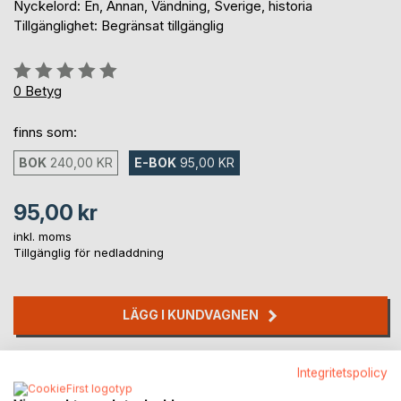
Nyckelord: En, Annan, Vändning, Sverige, historia
Tillgänglighet: Begränsat tillgänglig
Betyg::
0%
0
Betyg
finns som:
BOK
240,00 KR
E-BOK
95,00 KR
95,00 kr
inkl. moms
Tillgänglig för nedladdning
LÄGG I KUNDVAGNEN
Lägg till i kom-ihåglista
Integritetspolicy
Recensera titel