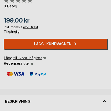
0%
0
Betyg
199,00 kr
inkl. moms /
exkl. frakt
Tillgänglig
LÄGG I KUNDVAGNEN
Lägg till i kom-ihåglista
Recensera titel
BESKRIVNING