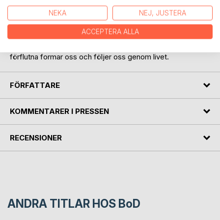
NEKA
NEJ, JUSTERA
Den akustiska balladen Emotion lika a feather delar både
titel och tema med diktsamlingen. sången är komponerad
ACCEPTERA ALLA
av Christina Dana. Versionen finns att höra på olika
streamingtjänster och är en reflektion över hur vårt
förflutna formar oss och följer oss genom livet.
FÖRFATTARE
KOMMENTARER I PRESSEN
RECENSIONER
ANDRA TITLAR HOS
BoD