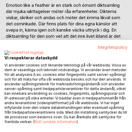
Emotion like a feather är en stark och ömsint diktsamling
där mjuka iakttagelser möter råa erfarenheter. Dikterna
viskar, skriker och andas och möter det ömma likväl som
det osminkade. Där finns plats för dina egna känslor att
svepa in, känna igen och kanske väcka uttryck i dig. En
diktsamling för den som vet att det inre livet ibland är det
mest verkliga och att det vi överlever också formar vårt
Integritetspolicy
ljus.
Vi respekterar dataskydd
Christina Dana, uppvuxen i Örebro, skriver med nerv och
Vi använder cookies och liknande teknologi på vår webbsida. Vissa av
närvaro om livets skörhet, styrka och råa, tabubelagda
dem är väsentliga och tekniskt nödvändiga. Vi använder även metoder
skuggor. Hennes texter bär på både musikalisk,
för att analysera (t.ex. cookies eller fingerprints samt server-spårning)
expressionistisk rytm och ett orubbligt allvar formade av ett
och för att mäta hur ofta vår webbsida besöks och hur den används. Vi
använder spårningsteknik för marknadsföringsändamål och använder
liv levt med öppna ögon och ett orubbligt erkännande av
server-spårning samt tredjepartsleverantörer för detta ändamål, vilket
livets alla sidor.
kan innebära användning av cookies, fingerprints, spårningspixlar och
IP-adresser på olika enheter. Vi bäddar även in tredjepartsinnehåll från
andra leverantörer (videoplattformar) på vår webbsida. Vi har inget
På senare år har Christina Dana fördjupat sig i musiken, och
inflytande över den vidare databehandlingen eller eventuell spårning
är verksam som sångerska och låtskapare med en stark
från tredjepartsleverantörens sida. Med din inställning samtycker du till
förankring i sina texter och en personlig, konstnärlig
de processer som beskrivs ovan. Du kan återkalla ditt samtycke för
framtida verkan. (
BoD-juridisk information
)
nyfikenhet.Hennes musik och poesi sammanflätas och hon
samverkar med lokala musiker för att skapa musik.