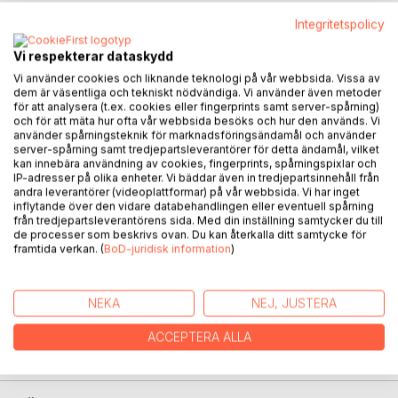
BESKRIVNING
Integritetspolicy
Vi respekterar dataskydd
Året är 1956 på en liten gård utanför Uppsala. Emmy lever
Vi använder cookies och liknande teknologi på vår webbsida. Vissa av
ett stillsamt liv tillsammans med sin far. Efter moderns död
dem är väsentliga och tekniskt nödvändiga. Vi använder även metoder
för att analysera (t.ex. cookies eller fingerprints samt server-spårning)
präglas hennes tillvaro av ensamhet, sorg och saknad.
och för att mäta hur ofta vår webbsida besöks och hur den används. Vi
Drömmen om en egen familj verkar allt mer avlägsen.
använder spårningsteknik för marknadsföringsändamål och använder
Så möter hon Josef. En sensommarnatt kommer han
server-spårning samt tredjepartsleverantörer för detta ändamål, vilket
kan innebära användning av cookies, fingerprints, spårningspixlar och
vandrande och den alltid så rediga Emmy blir handlöst
IP-adresser på olika enheter. Vi bäddar även in tredjepartsinnehåll från
förälskad. I skydd av skogens viskande granar delar de sin
andra leverantörer (videoplattformar) på vår webbsida. Vi har inget
första kärleksstund. För Emmy blir timmarna med Josef
inflytande över den vidare databehandlingen eller eventuell spårning
från tredjepartsleverantörens sida. Med din inställning samtycker du till
början på ett nytt liv.
de processer som beskrivs ovan. Du kan återkalla ditt samtycke för
Emmy är en historia om utanförskap och sorg, om
framtida verkan. (
BoD-juridisk information
)
främlingsrädsla och längtan. Det är en berättelse om
systerskapets kraft, om en vilsen fasantupp och en hemlig
fristad långt upp i skogen.
NEKA
NEJ, JUSTERA
Emmy är en fristående fortsättning på Karin Algviks roman
Linnea (2023). I båda böckerna tar hon oss med till 1950-
ACCEPTERA ALLA
talets Uppland och en bygd där hon själv har sina rötter.