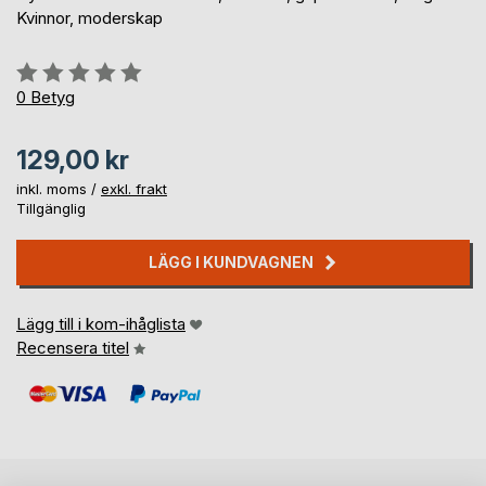
Kvinnor, moderskap
Betyg::
0%
0
Betyg
129,00 kr
inkl. moms /
exkl. frakt
Tillgänglig
LÄGG I KUNDVAGNEN
Lägg till i kom-ihåglista
Recensera titel