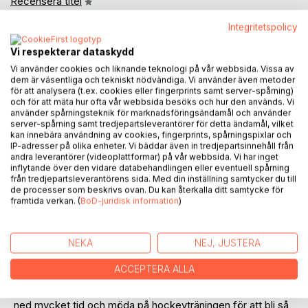
Recensera titel
Integritetspolicy
Vi respekterar dataskydd
Vi använder cookies och liknande teknologi på vår webbsida. Vissa av
dem är väsentliga och tekniskt nödvändiga. Vi använder även metoder
för att analysera (t.ex. cookies eller fingerprints samt server-spårning)
och för att mäta hur ofta vår webbsida besöks och hur den används. Vi
BESKRIVNING
använder spårningsteknik för marknadsföringsändamål och använder
server-spårning samt tredjepartsleverantörer för detta ändamål, vilket
kan innebära användning av cookies, fingerprints, spårningspixlar och
Boken följer 9-åriga Emmi på hennes resa som
IP-adresser på olika enheter. Vi bäddar även in tredjepartsinnehåll från
andra leverantörer (videoplattformar) på vår webbsida. Vi har inget
hockeyspelare och ger läsaren en inblick i hur det är att
inflytande över den vidare databehandlingen eller eventuell spårning
träna och spela hockey, samt ger inspiration och
från tredjepartsleverantörens sida. Med din inställning samtycker du till
träningstips för att förbättra sin egen förmåga som
de processer som beskrivs ovan. Du kan återkalla ditt samtycke för
framtida verkan. (
BoD-juridisk information
)
hockeyspelare via bilder, text och QR-koder.
9-åriga Emmi är en passionerad hockeyspelare som tränar
NEKA
NEJ, JUSTERA
hockey både hemma och med sitt hockeylag.
ACCEPTERA ALLA
Hon älskar att spela hockeymatcher och kämpar hårt för att
förbättra sin skridskoteknik, skott och spel. Emmi lägger
ned mycket tid och möda på hockeyträningen för att bli så