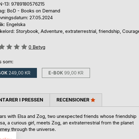
N-13: 9789180576215
lag: BoD - Books on Demand
ivningsdatum: 27.05.2024
åk: Engelska
elord: Storybook, Adventure, extraterrestrial, friendship, Courag
g::
0
Betyg
ns som:
BOK
249,00 KR
E-BOK
99,00 KR
TARER I PRESSEN
RECENSIONER
tars with Elsa and Zog, two unexpected friends whose friendship
 a curious girl, meets Zog, an extraterrestrial from the planet
urney through the universe.