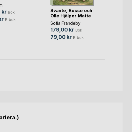
lm
Madele
Svante, Bosse och
 kr
242,
Bok
Olle Hjälper Matte
kr
E-bok
Sofia Frändeby
179,00 kr
Bok
79,00 kr
E-bok
ariera.)