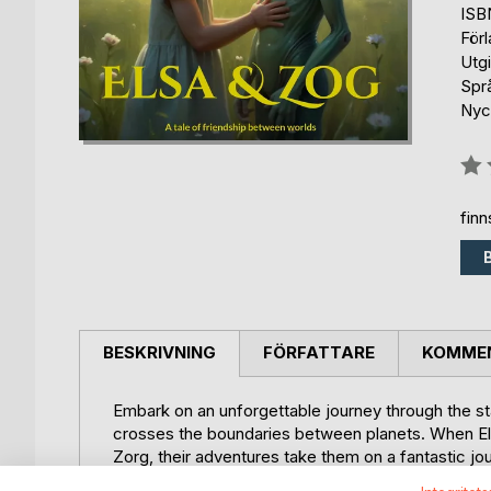
ISB
För
Utg
Spr
Nyck
Bety
0%
fin
BESKRIVNING
FÖRFATTARE
KOMMEN
Embark on an unforgettable journey through the s
crosses the boundaries between planets. When Elsa,
Zorg, their adventures take them on a fantastic jo