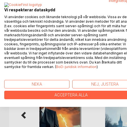
Integritet
Explore magical planets, encounter captivating bei
and understanding. The author creates a wonderfu
Vi respekterar dataskydd
insights.
Vi använder cookies och liknande teknologi på vår webbsida. Vissa av de
väsentliga och tekniskt nödvändiga. Vi använder även metoder för att ana
(t.ex. cookies eller fingerprints samt server-spårning) och för att mäta hur
This gripping tale is a tribute to the courage to 
vår webbsida besöks och hur den används. Vi använder spårningsteknik f
time and space. A book that will captivate both chi
marknadsföringsändamål och använder server-spårning samt
sense of hope and belief that nothing is impossibl
tredjepartsleverantörer för detta ändamål, vilket kan innebära användning
cookies, fingerprints, spårningspixlar och IP-adresser på olika enheter. Vi
bäddar även in tredjepartsinnehåll från andra leverantörer (videoplattform
vår webbsida. Vi har inget inflytande över den vidare databehandlingen el
eventuell spårning från tredjepartsleverantörens sida. Med din inställning
samtycker du till de processer som beskrivs ovan. Du kan återkalla ditt
ANDRA TITLAR HOS
B
samtycke för framtida verkan. (
BoD-juridisk information
)
NEKA
NEJ, JUSTERA
ACCEPTERA ALLA