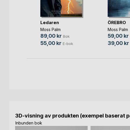
h
Ledaren
ÖREBRO
unilla
Moss Palm
Moss Palm
Bok
89,00 kr
59,00 kr
Bok
bok
55,00 kr
39,00 kr
E-bok
3D-visning av produkten (exempel baserat på
Inbunden bok