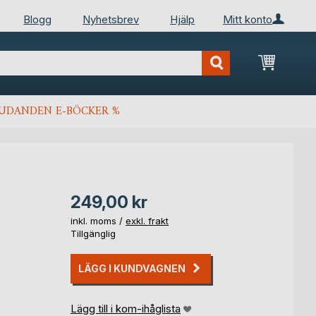
Blogg
Nyhetsbrev
Hjälp
Mitt konto
Min kun
JUDANDEN E-BÖCKER %
249,00 kr
inkl. moms /
exkl. frakt
Tillgänglig
LÄGG I KUNDVAGNEN
Lägg till i kom-ihåglista