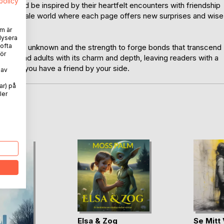
spolicy
ngs, and be inspired by their heartfelt encounters with friendship
l fairy-tale world where each page offers new surprises and wise
m är
lysera
 ofta
explore the unknown and the strength to forge bonds that transcend
ör
ldren and adults with its charm and depth, leaving readers with a
e when you have a friend by your side.
 av
ar) på
ler
oD
Elsa & Zog
Se Mitt