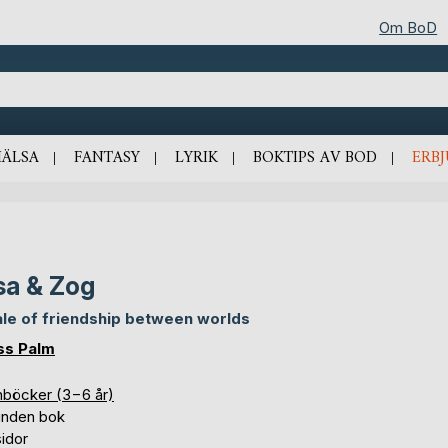
Om BoD
HÄLSA
FANTASY
LYRIK
BOKTIPS AV BOD
ERB
sa & Zog
ale of friendship between worlds
s Palm
nböcker (3−6 år)
unden bok
idor