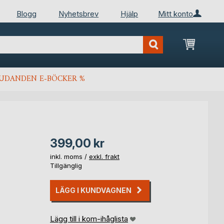
Blogg
Nyhetsbrev
Hjälp
Mitt konto
Min kun
JUDANDEN E-BÖCKER %
399,00 kr
inkl. moms /
exkl. frakt
Tillgänglig
LÄGG I KUNDVAGNEN
Lägg till i kom-ihåglista