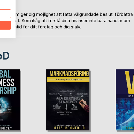
 källa som ger dig möjlighet att fatta välgrundade beslut, förbättra
l stabilitet. Kom ihåg att förstå dina finanser inte bara handlar om
ik framtid för ditt företag och dig själv.
oD