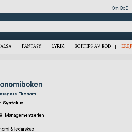
Om BoD
HÄLSA
FANTASY
LYRIK
BOKTIPS AV BOD
ERB
konomiboken
etagets Ekonomi
s Syntelius
 8:
Managementserien
nomi & ledarskap