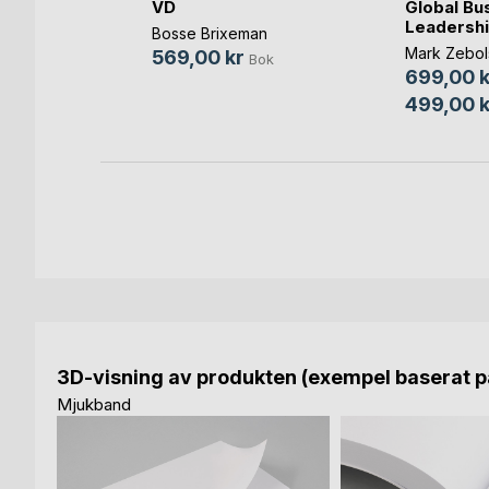
VD
Global Bu
E-bok
Leadersh
Bosse Brixeman
Mark Zebol
569,00 kr
Bok
699,00 k
499,00 k
3D-visning av produkten (exempel baserat på
Mjukband