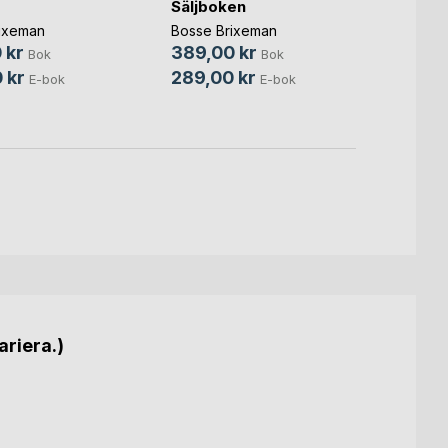
Säljboken
Försä
ixeman
Bosse Brixeman
Bosse 
 kr
389,00 kr
399,
Bok
Bok
 kr
289,00 kr
319,
E-bok
E-bok
ariera.)