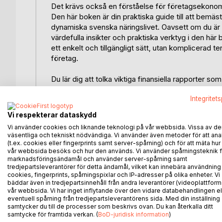
Det krävs också en förståelse för företagsekonom
Den här boken är din praktiska guide till att bemäs
dynamiska svenska näringslivet. Oavsett om du är en
värdefulla insikter och praktiska verktyg i den här
ett enkelt och tillgängligt sätt, utan komplicerad t
företag.
Du lär dig att tolka viktiga finansiella rapporter s
effektiva budgeteringstekniker och få tillgång till ti
Integritet
guidar dig också genom den komplexa svenska affär
skattelagen och bokföringslagen. Dessutom utforskar
Vi respekterar dataskydd
inklusive användningen av bokföringsprogram, data
Vi använder cookies och liknande teknologi på vår webbsida. Vissa av de
väsentliga och tekniskt nödvändiga. Vi använder även metoder för att ana
Denna bok är utformad för att vara praktisk och hand
(t.ex. cookies eller fingerprints samt server-spårning) och för att mäta hur
hämtade från företags erfarenheter, vilket ger kon
vår webbsida besöks och hur den används. Vi använder spårningsteknik f
marknadsföringsändamål och använder server-spårning samt
boken kommer du inte bara att förstå grunderna i 
tredjepartsleverantörer för detta ändamål, vilket kan innebära användning
självförtroende som krävs för att hantera dina fin
cookies, fingerprints, spårningspixlar och IP-adresser på olika enheter. Vi
Boken är skriven på ett tydligt och koncist svensk
bäddar även in tredjepartsinnehåll från andra leverantörer (videoplattform
vår webbsida. Vi har inget inflytande över den vidare databehandlingen el
grundläggande ekonomiska principer, viktiga finansi
eventuell spårning från tredjepartsleverantörens sida. Med din inställning
Vi fördjupar oss också i hur ny teknik påverkar för
samtycker du till de processer som beskrivs ovan. Du kan återkalla ditt
ekonomiska landskap. Genom illustrativa fallstudi
samtycke för framtida verkan. (
BoD-juridisk information
)