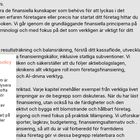
i.
tra de finansiella kunskaper som behövs för att lyckas i det
 erfaren företagare eller precis har startat ditt företag hittar du
 boken. Vi går igenom de grundläggande finansiella principerna på
erminologi och med fokus på det som verkligen är viktigt för ditt
om resultaträkning och balansräkning, förstå ditt kassaflöde, utveckl
llgängliga finansieringskällor, inklusive statliga subventioner. Vi
spolicy
sjuridiken och säkerställer att du följer aktiebolagslagen,
 vi teknikens allt viktigare roll inom företagsfinansiering,
analys och AI-drivna verktyg.
m är
lysera
lingsinriktad. Varje kapitel innehåller exempel från verkliga livet
 ofta
kreta tillämpningar av de begrepp som diskuteras. När du har läst
ör
företagsfinansiering, utan också ha de färdigheter och den
 av
anser effektivt och bygga ett blomstrande och hållbart företag.
a, utan jargong och med fokus på praktisk tillämpning. Vi utforskar
ar) på
ler
ella rapporter, lagkrav, budgetering, finansieringsalternativ och .
etagsfinansiering, så att du är väl förberedd för framtidens
er av svenska företag gör vi dessa begrepp relaterbara och