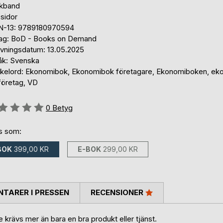
kband
sidor
N-13: 9789180970594
lag: BoD - Books on Demand
ivningsdatum: 13.05.2025
åk: Svenska
kelord: Ekonomibok, Ekonomibok företagare, Ekonomiboken, ek
företag, VD
g::
0
Betyg
ns som:
BOK
399,00 KR
E-BOK
299,00 KR
TARER I PRESSEN
RECENSIONER
e krävs mer än bara en bra produkt eller tjänst.