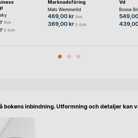
siness
Marknadsföring
Vd
ip
Mats Wemmerlid
Bosse Br
sky
469,00 kr
549,00
Bok
r
Bok
369,00 kr
439,00
E-bok
r
E-bok
 bokens inbindning. Utformning och detaljer kan v