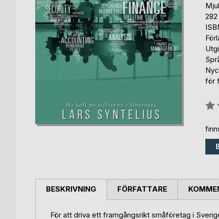
Mju
282 
ISB
För
Utg
Spr
Nyc
för 
Bety
0%
fin
BESKRIVNING
FÖRFATTARE
KOMMEN
För att driva ett framgångsrikt småföretag i Sverig