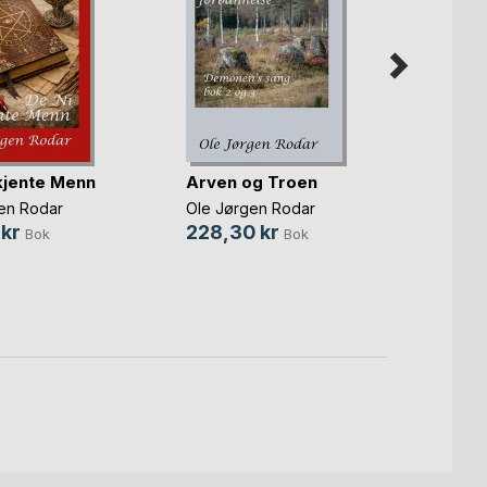
kjente Menn
Arven og Troen
Forti
en Rodar
Ole Jørgen Rodar
Ole Jø
 kr
228,30 kr
174,6
Bok
Bok