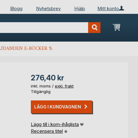
Blogg
Nyhetsbrev
Hjälp
Mitt konto
Min kun
JUDANDEN E-BÖCKER %
276,40 kr
inkl. moms /
exkl. frakt
Tillgänglig
LÄGG I KUNDVAGNEN
Lägg till i kom-ihåglista
Recensera titel