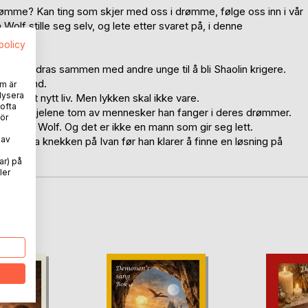
rømme? Kan ting som skjer med oss i drømme, følge oss inn i vår
lf stille seg selv, og lete etter svaret på, i denne
spolicy
n. Han oppdras sammen med andre unge til å bli Shaolin krigere.
egen hånd.
m är
lysera
ner et nytt liv. Men lykken skal ikke vare.
 ofta
og suger sjelene tom av mennesker han fanger i deres drømmer.
ör
ed Ivan Wolf. Og det er ikke en mann som gir seg lett.
 av
ved å ta knekken på Ivan før han klarer å finne en løsning på
ar) på
ler
oD