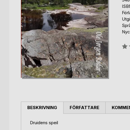
ISB
För
Utg
Spr
Nyc
Bety
0%
BESKRIVNING
FÖRFATTARE
KOMMEN
Druidens speil