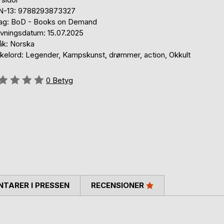
N-13: 9788293873327
lag: BoD - Books on Demand
ivningsdatum: 15.07.2025
åk: Norska
kelord: Legender, Kampskunst, drømmer, action, Okkult
g::
0
Betyg
TARER I PRESSEN
RECENSIONER