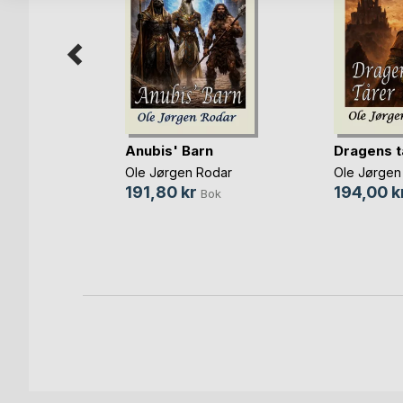
r,etc.
Anubis' Barn
Dragens t
r
Ole Jørgen Rodar
Ole Jørgen
191,80 kr
194,00 k
Bok
Bok
bok