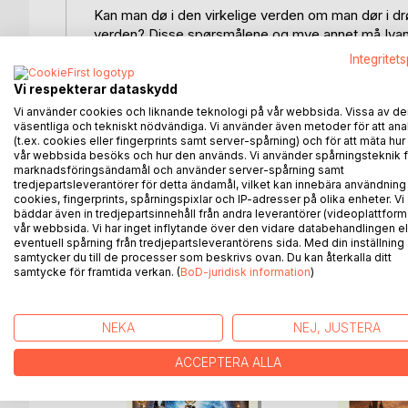
Kan man dø i den virkelige verden om man dør i d
verden? Disse spørsmålene og mye annet må Ivan Wo
parapsykologiske thrilleren.
Integritet
Vi respekterar dataskydd
Ivan Wolf blir plassert i et Shaolin-kloster i Japa
Etter endt «utdannelse» reiser han ut i verden på 
Vi använder cookies och liknande teknologi på vår webbsida. Vissa av de
väsentliga och tekniskt nödvändiga. Vi använder även metoder för att ana
Han kommer tilbake til Norge som voksen, og begyn
(t.ex. cookies eller fingerprints samt server-spårning) och för att mäta hur
I Lappland sitter en druide som ikke skulle leve 
vår webbsida besöks och hur den används. Vi använder spårningsteknik f
Ved et tilfeldighetens lune kommer han i kontakt m
marknadsföringsändamål och använder server-spårning samt
tredjepartsleverantörer för detta ändamål, vilket kan innebära användning
Mareritt og hendelser som ikke burde eksistere er 
cookies, fingerprints, spårningspixlar och IP-adresser på olika enheter. Vi
mysteriet.
bäddar även in tredjepartsinnehåll från andra leverantörer (videoplattform
vår webbsida. Vi har inget inflytande över den vidare databehandlingen el
eventuell spårning från tredjepartsleverantörens sida. Med din inställning
samtycker du till de processer som beskrivs ovan. Du kan återkalla ditt
samtycke för framtida verkan. (
BoD-juridisk information
)
ANDRA TITLAR HOS
B
NEKA
NEJ, JUSTERA
ACCEPTERA ALLA