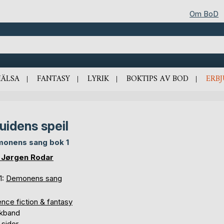
Om BoD
HÄLSA
FANTASY
LYRIK
BOKTIPS AV BOD
ERB
uidens speil
onens sang bok 1
 Jørgen Rodar
1:
Demonens sang
nce fiction & fantasy
kband
 sidor