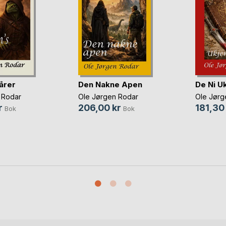
årer
Den Nakne Apen
De Ni U
 Rodar
Ole Jørgen Rodar
Ole Jørg
r
206,00 kr
181,30
Bok
Bok