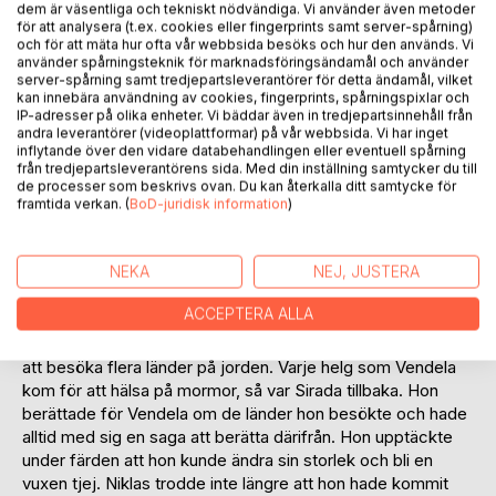
dem är väsentliga och tekniskt nödvändiga. Vi använder även metoder
för att analysera (t.ex. cookies eller fingerprints samt server-spårning)
och för att mäta hur ofta vår webbsida besöks och hur den används. Vi
använder spårningsteknik för marknadsföringsändamål och använder
server-spårning samt tredjepartsleverantörer för detta ändamål, vilket
kan innebära användning av cookies, fingerprints, spårningspixlar och
IP-adresser på olika enheter. Vi bäddar även in tredjepartsinnehåll från
BESKRIVNING
andra leverantörer (videoplattformar) på vår webbsida. Vi har inget
inflytande över den vidare databehandlingen eller eventuell spårning
från tredjepartsleverantörens sida. Med din inställning samtycker du till
När sjuåriga Vendela spelade på sin IPad dök plötsligt upp
de processer som beskrivs ovan. Du kan återkalla ditt samtycke för
utanför spelet en liten spelfigur, livs levande, som kallade
framtida verkan. (
BoD-juridisk information
)
sig Sirada! Hon var inte större än en droppe i den här
världen. Sirada mindes inte vem hon var och varifrån hon
NEKA
NEJ, JUSTERA
kom. Hon blev vän med Vendela och hennes mormor och
spelets skapare Niklas. Medan denne försökte lösa gåtan
ACCEPTERA ALLA
hur en programmerad spelfigur kunde komma ut från spelet
och hur han skulle skicka henne tillbaka, passade Sirada på
att besöka flera länder på jorden. Varje helg som Vendela
kom för att hälsa på mormor, så var Sirada tillbaka. Hon
berättade för Vendela om de länder hon besökte och hade
alltid med sig en saga att berätta därifrån. Hon upptäckte
under färden att hon kunde ändra sin storlek och bli en
vuxen tjej. Niklas trodde inte längre att hon hade kommit