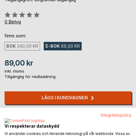
Betyg::
0%
0
Betyg
finns som:
BOK
240,00 KR
E-BOK
89,00 KR
89,00 kr
inkl. moms
Tillgänglig för nedladdning
LÄGG I KUNDVAGNEN
Lägg till i kom-ihåglista
Integritetspolicy
Recensera titel
Vi respekterar dataskydd
Vi använder cookies och liknande teknologi på vår webbsida. Vissa av