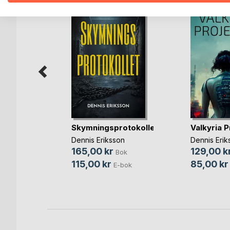
ans
Skymningsprotokollet
Valkyria P
nd
Dennis Eriksson
Dennis Erik
165,00 kr
129,00 k
ok
Bok
115,00 kr
85,00 kr
E-bok