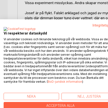
Vissa experiment misslyckas. Andra skapar monst
Josef är på flykt. Falskt anklagad och jagad av m
plats där dimman ligger tung över vattnet, där en 
försvinnanden plågar staden. Gatorna är ödsliga. Nå
Integritet
En sekt har återvänt från skuggorna. Deras mål: Se
än monster. När en grupp ungdomar råkar komma öv
Vi respekterar dataskydd
får krafter som ingen borde kunna bära. Men styrk
Vi använder cookies och liknande teknologi på vår webbsida. Vissa av de
Hungern växer.
väsentliga och tekniskt nödvändiga. Vi använder även metoder för att ana
(t.ex. cookies eller fingerprints samt server-spårning) och för att mäta hur
Sekten närmar sig. Hotet växer snabbt, de vill inte
vår webbsida besöks och hur den används. Vi använder spårningsteknik f
Josef känner sig tvingad att plocka upp sina vapen 
marknadsföringsändamål och använder server-spårning samt
Ensam, men med nya allierade, ställs han mot någo
tredjepartsleverantörer för detta ändamål, vilket kan innebära användning
cookies, fingerprints, spårningspixlar och IP-adresser på olika enheter. Vi
bäddar även in tredjepartsinnehåll från andra leverantörer (videoplattform
I Drakens andetag, den mörka, obehagliga och adre
vår webbsida. Vi har inget inflytande över den vidare databehandlingen el
gränsen mellan människa och monster ut. Vissa kra
eventuell spårning från tredjepartsleverantörens sida. Med din inställning
samtycker du till de processer som beskrivs ovan. Du kan återkalla ditt
samtycke för framtida verkan. (
BoD-juridisk information
)
ANDRA TITLAR HOS
B
NEKA
NEJ, JUSTERA
ACCEPTERA ALLA