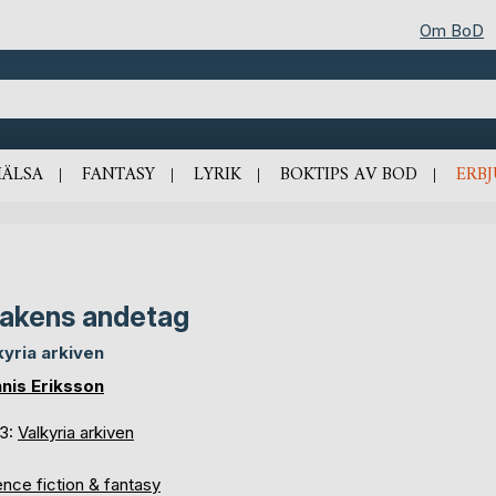
Om BoD
HÄLSA
FANTASY
LYRIK
BOKTIPS AV BOD
ERB
akens andetag
kyria arkiven
nis Eriksson
 3:
Valkyria arkiven
nce fiction & fantasy