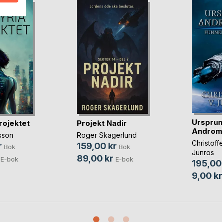
Urspru
rojektet
Projekt Nadir
Androm
sson
Roger Skagerlund
Christoff
r
159,00 kr
Bok
Bok
Junros
89,00 kr
E-bok
E-bok
195,00
9,00 k