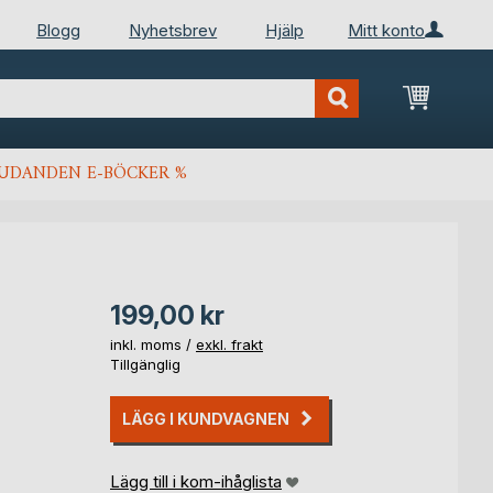
Blogg
Nyhetsbrev
Hjälp
Mitt konto
Min kun
JUDANDEN E-BÖCKER %
199,00 kr
inkl. moms /
exkl. frakt
Tillgänglig
LÄGG I KUNDVAGNEN
Lägg till i kom-ihåglista