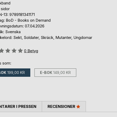
kband
 sidor
N-13: 9789181341171
lag: BoD - Books on Demand
ivningsdatum: 07.04.2026
åk: Svenska
kelord: Sekt, Soldater, Skräck, Mutanter, Ungdomar
g::
0
Betyg
ns som:
BOK
199,00 KR
E-BOK
149,00 KR
TARER I PRESSEN
RECENSIONER