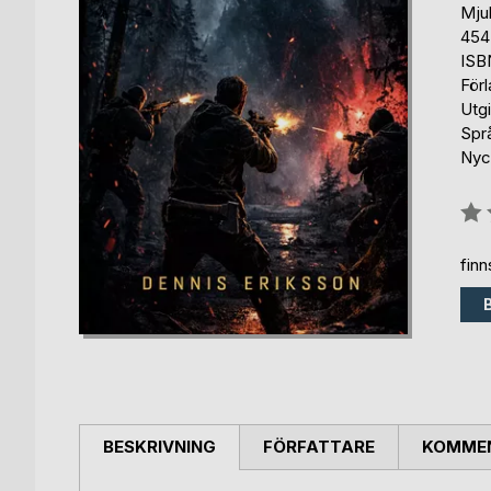
Mju
454
ISB
För
Utg
Spr
Nyc
Bety
0%
fin
BESKRIVNING
FÖRFATTARE
KOMMEN