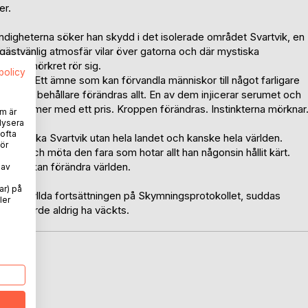
er.
yndigheterna söker han skydd i det isolerade området Svartvik, en
ogästvänlig atmosfär vilar över gatorna och där mystiska
got i mörkret rör sig.
spolicy
rum X. Ett ämne som kan förvandla människor till något farligare
er en behållare förändras allt. En av dem injicerar serumet och
an kommer med ett pris. Kroppen förändras. Instinkterna mörknar
m är
lysera
 ofta
 bara sluka Svartvik utan hela landet och kanske hela världen.
ör
igen och möta den fara som hotar allt han någonsin hållit kärt.
t som kan förändra världen.
 av
ar) på
nalinfyllda fortsättningen på Skymningsprotokollet, suddas
ler
fter borde aldrig ha väckts.
oD