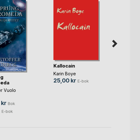
Rätten
Kallocain
Jack O
Karin Boye
ng
25,0
25,00 kr
E-bok
eda
er Vuolo
 kr
Bok
r
E-bok