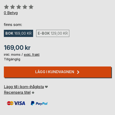
Betyg::
0%
0
Betyg
finns som:
BOK
169,00 KR
E-BOK
129,00 KR
169,00 kr
inkl. moms /
exkl. frakt
Tillgänglig
LÄGG I KUNDVAGNEN
Lägg till i kom-ihåglista
Recensera titel