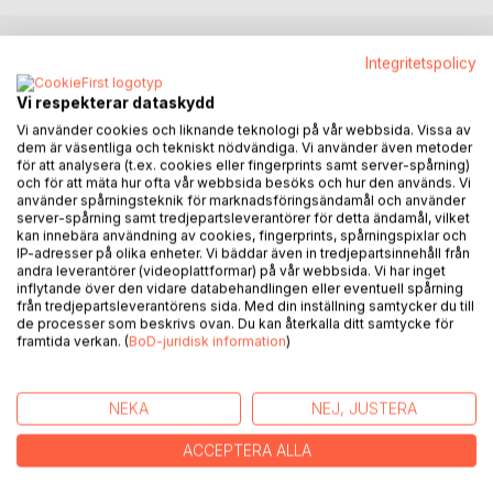
Integritetspolicy
BESKRIVNING
Vi respekterar dataskydd
Vi använder cookies och liknande teknologi på vår webbsida. Vissa av
Två unga kvinnor åker utomlands på chartersemester. Bara
dem är väsentliga och tekniskt nödvändiga. Vi använder även metoder
en av flickorna kommer hem igen. I förhören med flickan
för att analysera (t.ex. cookies eller fingerprints samt server-spårning)
som överlevde berättas det om hur en man vid namn
och för att mäta hur ofta vår webbsida besöks och hur den används. Vi
använder spårningsteknik för marknadsföringsändamål och använder
Nadeem Najari ska ha sökt upp båda flickorna på stranden
server-spårning samt tredjepartsleverantörer för detta ändamål, vilket
och erbjudit att förgylla deras utlandssemester avsevärt.
kan innebära användning av cookies, fingerprints, spårningspixlar och
IP-adresser på olika enheter. Vi bäddar även in tredjepartsinnehåll från
Frågan är: existerar den här mannen eller finns han bara i
andra leverantörer (videoplattformar) på vår webbsida. Vi har inget
inflytande över den vidare databehandlingen eller eventuell spårning
flickans eget huvud?
från tredjepartsleverantörens sida. Med din inställning samtycker du till
de processer som beskrivs ovan. Du kan återkalla ditt samtycke för
Svaret tycks finnas i hennes brokiga uppväxt.
framtida verkan. (
BoD-juridisk information
)
Drakar, sex och Rock n Roll är en berättelse om
NEKA
NEJ, JUSTERA
maskrosbarn, om föräldrar som tar till alkoholen när
känslorna blivit för stora, men det är också en historia om
ACCEPTERA ALLA
vänskapen mellan två flickor, samt om den stora längtan
efter att bryta cykler. Att göra uppror och inte gå med på