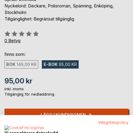
Nyckelord: Deckare, Polisroman, Spänning, Enköping,
Stockholm
Tillgänglighet: Begränsat tillgänglig
Betyg::
0%
0
Betyg
finns som:
BOK
149,00 KR
E-BOK
95,00 KR
95,00 kr
inkl. moms
Tillgänglig för nedladdning
LÄGG I KUNDVAGNEN
Integritetspolicy
Lägg till i kom-ihåglista