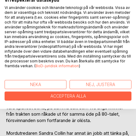
Vi respekterar dataskydd
Recensera titel
Vi använder cookies och liknande teknologi på vår webbsida. Vissa av
dem är väsentliga och tekniskt nödvändiga. Vi använder även metoder
för att analysera (t.ex. cookies eller fingerprints samt server-spårning)
och för att mäta hur ofta vår webbsida besöks och hur den används. Vi
använder spårningsteknik för marknadsföringsändamål och använder
server-spårning samt tredjepartsleverantörer för detta ändamål, vilket
kan innebära användning av cookies, fingerprints, spårningspixlar och
IP-adresser på olika enheter. Vi bäddar även in tredjepartsinnehåll från
andra leverantörer (videoplattformar) på vår webbsida. Vi har inget
inflytande över den vidare databehandlingen eller eventuell spårning
BESKRIVNING
från tredjepartsleverantörens sida. Med din inställning samtycker du till
de processer som beskrivs ovan. Du kan återkalla ditt samtycke för
framtida verkan. (
BoD-juridisk information
)
En grånad kvinna tittar ut över de vackra fälten på den
uppländska landsbygden, och får en chock. Efter 34 år
lyser dödslyktan igen.
NEKA
NEJ, JUSTERA
Nästa dag får Enköpingspolisen ett samtal från två oroliga
ACCEPTERA ALLA
föräldrar. Deras 17-åriga dotter är försvunnen. Hon visar sig
vara spårlöst borta, på samma sätt som två unga kvinnor
från trakten som råkade ut för samma öde på 80-talet,
försvinnanden som fortfarande är olösta.
Mordutredaren Sandra Collin har annat än jobb att tänka på,