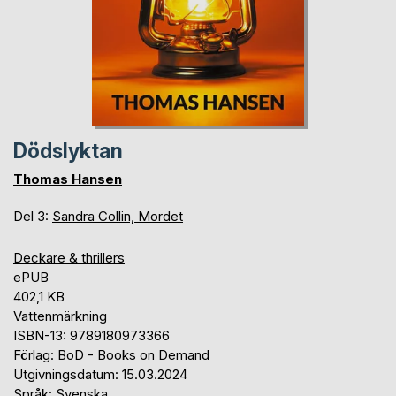
Dödslyktan
Thomas Hansen
Del 3:
Sandra Collin, Mordet
Deckare & thrillers
ePUB
402,1 KB
Vattenmärkning
ISBN-13: 9789180973366
Förlag: BoD - Books on Demand
Utgivningsdatum: 15.03.2024
Språk: Svenska