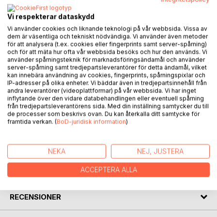
Vi respekterar dataskydd
Vad ligger bakom den senaste tidens många skjutningar
Vi använder cookies och liknande teknologi på vår webbsida. Vissa av
och sprängningar? Aïda Gordon Diop tycker sig se ett
dem är väsentliga och tekniskt nödvändiga. Vi använder även metoder
för att analysera (t.ex. cookies eller fingerprints samt server-spårning)
förändrat modus operandi hos gärningsmännen - det som
och för att mäta hur ofta vår webbsida besöks och hur den används. Vi
tidigare följde den klassiska logiken för maffiakonflikter -
använder spårningsteknik för marknadsföringsändamål och använder
ser inte längre ut som man kan förvänta sig. Men Aïda
server-spårning samt tredjepartsleverantörer för detta ändamål, vilket
kan innebära användning av cookies, fingerprints, spårningspixlar och
känner sig motarbetad inom den egna organistationen och
IP-adresser på olika enheter. Vi bäddar även in tredjepartsinnehåll från
höga chefer verkar inte helt och fullt vilja komma åt de
andra leverantörer (videoplattformar) på vår webbsida. Vi har inget
verkliga finansiärerna bakom våldsdåden.
inflytande över den vidare databehandlingen eller eventuell spårning
från tredjepartsleverantörens sida. Med din inställning samtycker du till
De enda som verkar tjäna på detta är de krafter på yttersta
de processer som beskrivs ovan. Du kan återkalla ditt samtycke för
högerkanten som hela tiden växer i styrka.
framtida verkan. (
BoD-juridisk information
)
FÖRFATTARE
NEKA
NEJ, JUSTERA
ACCEPTERA ALLA
KOMMENTARER I PRESSEN
RECENSIONER