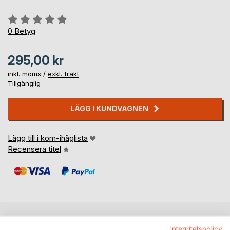
Betyg::
0%
0
Betyg
295,00 kr
inkl. moms /
exkl. frakt
Tillgänglig
LÄGG I KUNDVAGNEN
Lägg till i kom-ihåglista
Recensera titel
BESKRIVNING
Integritetspolicy