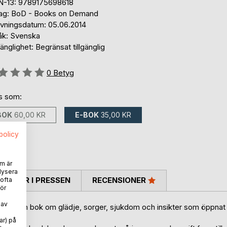
N-13: 9789175698618
lag: BoD - Books on Demand
ivningsdatum: 05.06.2014
åk: Svenska
gänglighet: Begränsat tillgänglig
g::
0
Betyg
ns som:
BOK
60,00 KR
E-BOK
35,00 KR
spolicy
m är
lysera
TARER I PRESSEN
RECENSIONER
 ofta
ör
 av
ag. Det är en bok om glädje, sorger, sjukdom och insikter som öppnat
ar) på