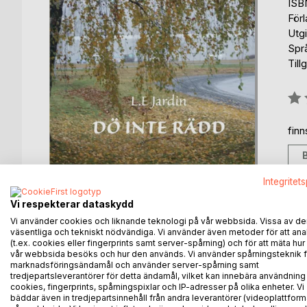
ISB
För
Utg
Spr
Till
Bety
0%
fin
Integritet
Vi respekterar dataskydd
Vi använder cookies och liknande teknologi på vår webbsida. Vissa av de
väsentliga och tekniskt nödvändiga. Vi använder även metoder för att ana
BESKRIVNING
FÖRFATTARE
KOMMEN
(t.ex. cookies eller fingerprints samt server-spårning) och för att mäta hur
vår webbsida besöks och hur den används. Vi använder spårningsteknik f
marknadsföringsändamål och använder server-spårning samt
tredjepartsleverantörer för detta ändamål, vilket kan innebära användning
En kvinnas livsresa från tidigt 40-tal fram till id
cookies, fingerprints, spårningspixlar och IP-adresser på olika enheter. Vi
ögonen för tusenåriga hemligheter.
bäddar även in tredjepartsinnehåll från andra leverantörer (videoplattform