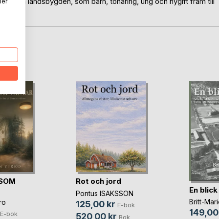
ändska landsbygden, som barn, tonåring, ung och nygift fram till
ler
oD
SOM
Rot och jord
En blick
Pontus ISAKSSON
Britt-Mar
ro
125,00 kr
E-bok
149,00
E-bok
520,00 kr
Bok