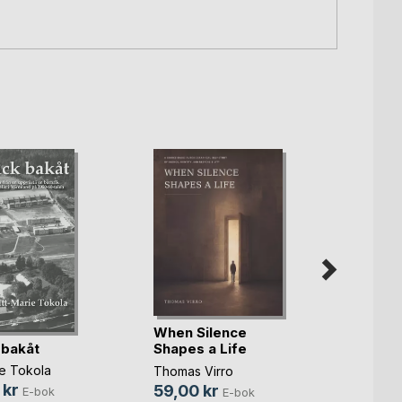
When Silence
 bakåt
Bakom
Shapes a Life
borto
ie Tokola
Thomas Virro
(...)
 kr
Elisab
59,00 kr
E-bok
E-bok