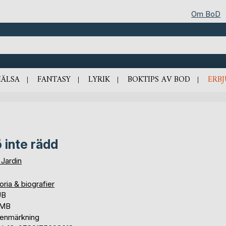
Om BoD
HÄLSA
FANTASY
LYRIK
BOKTIPS AV BOD
ERB
 inte rädd
 Jardin
oria & biografier
UB
 MB
tenmärkning