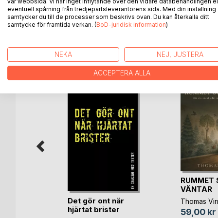
Men främst handlar boken om en vardag i den norrl
vår webbsida. Vi har inget inflytande över den vidare databehandlingen el
eventuell spårning från tredjepartsleverantörens sida. Med din inställning
uppbrott och kraftsamling till nya tag.
samtycker du till de processer som beskrivs ovan. Du kan återkalla ditt
samtycke för framtida verkan. (
BoD-juridisk information
)
ANDRA TITLAR HOS
B
NEKA
NEJ, JUSTERA
ACCEPTERA ALLA
RUMMET 
VÄNTAR
Det gör ont när
oy Who
Thomas Vir
hjärtat brister
e
59,00 kr