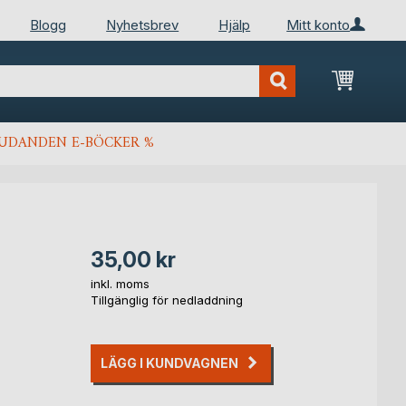
Blogg
Nyhetsbrev
Hjälp
Mitt konto
Min kun
JUDANDEN E-BÖCKER %
35,00 kr
inkl. moms
Tillgänglig för nedladdning
LÄGG I KUNDVAGNEN